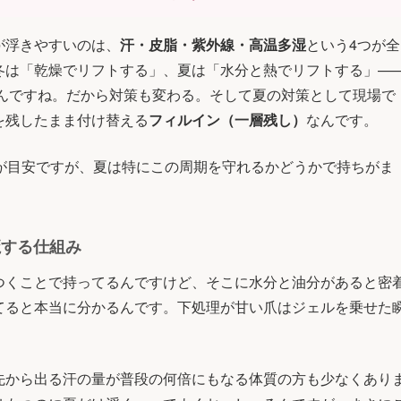
が浮きやすいのは、
汗・皮脂・紫外線・高温多湿
という4つが全
冬は「乾燥でリフトする」、夏は「水分と熱でリフトする」—
逆なんですね。だから対策も変わる。そして夏の対策として現場で
を残したまま付け替える
フィルイン（一層残し）
なんです。
間が目安ですが、夏は特にこの周期を守れるかどうかで持ちがま
魔する仕組み
つくことで持ってるんですけど、そこに水分と油分があると密
てると本当に分かるんです。下処理が甘い爪はジェルを乗せた
先から出る汗の量が普段の何倍にもなる体質の方も少なくあり