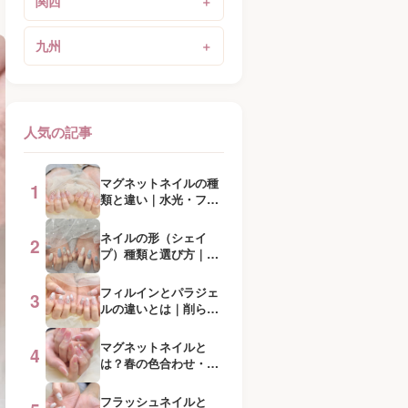
関西
九州
人気の記事
マグネットネイルの種
1
類と違い｜水光・フラ
ッシュ・ミラー解説
ネイルの形（シェイ
2
プ）種類と選び方｜
爪・指タイプ別に解説
フィルインとパラジェ
3
ルの違いとは｜削らな
いジェルで自爪を守る
マグネットネイルと
4
は？春の色合わせ・グ
ラデ・マグフレンチ完
全ガイド
フラッシュネイルと