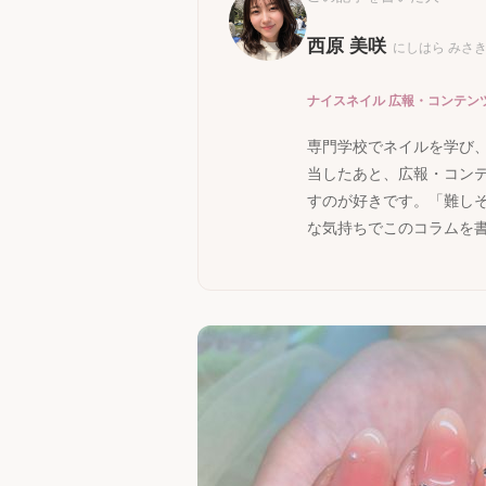
西原 美咲
にしはら みさ
ナイスネイル 広報・コンテンツ
専門学校でネイルを学び
当したあと、広報・コン
すのが好きです。「難し
な気持ちでこのコラムを