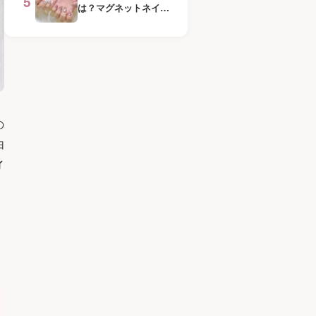
5
は？マグネットネイル
との違いをプロが本音
で比較
の
由
ィ
、
。