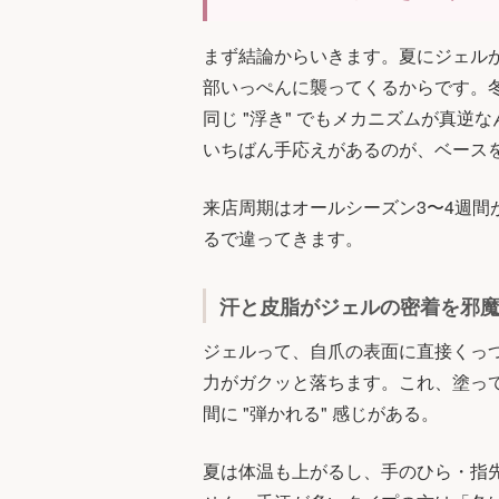
まず結論からいきます。夏にジェル
部いっぺんに襲ってくるからです。
同じ "浮き" でもメカニズムが真
いちばん手応えがあるのが、ベース
来店周期はオールシーズン3〜4週
るで違ってきます。
汗と皮脂がジェルの密着を邪
ジェルって、自爪の表面に直接くっ
力がガクッと落ちます。これ、塗っ
間に "弾かれる" 感じがある。
夏は体温も上がるし、手のひら・指