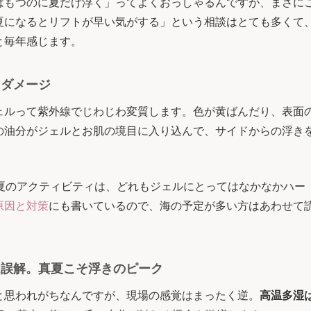
はもつのに夏だけ浮く」ってよくおっしゃるんですが、まさに
夏になるとリフトが早い気がする」という相談はとても多くて
と毎年感じます。
るダメージ
ェルって紫外線でじわじわ変質します。色が黄ばんだり、表面
の油分がジェルとお肌の境目に入り込んで、サイドからの浮き
—夏のアクティビティは、どれもジェルにとってはなかなかハー
原因と対策
にも書いているので、海の予定が多い方はあわせて
は誤解。真夏こそ浮きのピーク
と思われがちなんですが、現場の感覚はまったく逆。
高温多湿