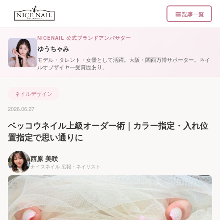
☰ 記事一覧
NICENAIL 公式ブランドアンバサダー
ゆうちゃみ
モデル・タレント・女優として活躍。大阪・関西万博サポーター。ネイ
ルオブザイヤー受賞歴あり。
ネイルデザイン
2026.06.27
ベッコウネイル上級オーダー術｜カラー指定・入れ位
置指定で思い通りに
西原 美咲
ナイスネイル 広報・ネイリスト