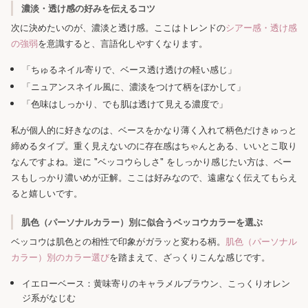
濃淡・透け感の好みを伝えるコツ
次に決めたいのが、濃淡と透け感。ここはトレンドの
シアー感・透け感
の強弱
を意識すると、言語化しやすくなります。
「ちゅるネイル寄りで、ベース透け透けの軽い感じ」
「ニュアンスネイル風に、濃淡をつけて柄をぼかして」
「色味はしっかり、でも肌は透けて見える濃度で」
私が個人的に好きなのは、ベースをかなり薄く入れて柄色だけきゅっと
締めるタイプ。重く見えないのに存在感はちゃんとある、いいとこ取り
なんですよね。逆に "ベッコウらしさ" をしっかり感じたい方は、ベー
スもしっかり濃いめが正解。ここは好みなので、遠慮なく伝えてもらえ
ると嬉しいです。
肌色（パーソナルカラー）別に似合うベッコウカラーを選ぶ
ベッコウは肌色との相性で印象がガラッと変わる柄。
肌色（パーソナル
カラー）別のカラー選び
を踏まえて、ざっくりこんな感じです。
イエローベース：黄味寄りのキャラメルブラウン、こっくりオレン
ジ系がなじむ