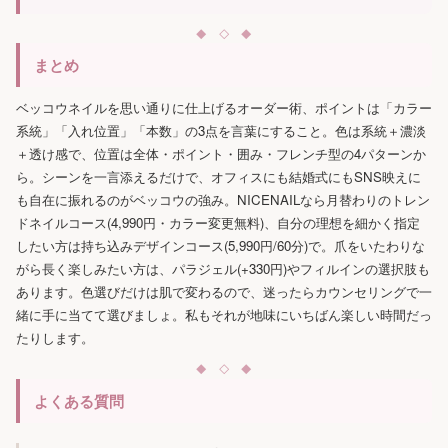
まとめ
ベッコウネイルを思い通りに仕上げるオーダー術、ポイントは「カラー
系統」「入れ位置」「本数」の3点を言葉にすること。色は系統＋濃淡
＋透け感で、位置は全体・ポイント・囲み・フレンチ型の4パターンか
ら。シーンを一言添えるだけで、オフィスにも結婚式にもSNS映えに
も自在に振れるのがベッコウの強み。NICENAILなら月替わりのトレン
ドネイルコース(4,990円・カラー変更無料)、自分の理想を細かく指定
したい方は持ち込みデザインコース(5,990円/60分)で。爪をいたわりな
がら長く楽しみたい方は、パラジェル(+330円)やフィルインの選択肢も
あります。色選びだけは肌で変わるので、迷ったらカウンセリングで一
緒に手に当てて選びましょ。私もそれが地味にいちばん楽しい時間だっ
たりします。
よくある質問