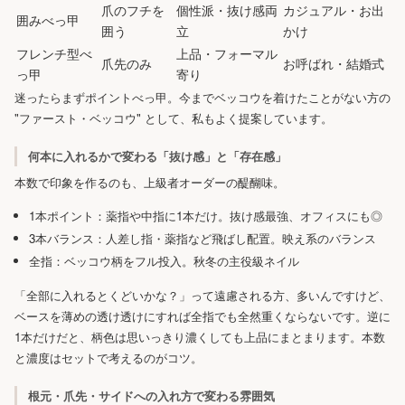
爪のフチを
個性派・抜け感両
カジュアル・お出
囲みべっ甲
囲う
立
かけ
フレンチ型べ
上品・フォーマル
爪先のみ
お呼ばれ・結婚式
っ甲
寄り
迷ったらまずポイントべっ甲。今までベッコウを着けたことがない方の
"ファースト・ベッコウ" として、私もよく提案しています。
何本に入れるかで変わる「抜け感」と「存在感」
本数で印象を作るのも、上級者オーダーの醍醐味。
1本ポイント：薬指や中指に1本だけ。抜け感最強、オフィスにも◎
3本バランス：人差し指・薬指など飛ばし配置。映え系のバランス
全指：ベッコウ柄をフル投入。秋冬の主役級ネイル
「全部に入れるとくどいかな？」って遠慮される方、多いんですけど、
ベースを薄めの透け透けにすれば全指でも全然重くならないです。逆に
1本だけだと、柄色は思いっきり濃くしても上品にまとまります。本数
と濃度はセットで考えるのがコツ。
根元・爪先・サイドへの入れ方で変わる雰囲気