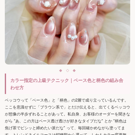
カラー指定の上級テクニック｜ベース色と柄色の組み合
わせ方
ベッコウって「ベース色」と「柄色」の2層で成り立っているんです。
ここを意識せずに「ブラウン系で」とだけ伝えると、出てくるベッコウ
が想像の半歩ずれることがあって。私自身、お客様のオーダーを聞きな
がら "あ、この方はベース透け透けが好きなタイプだな" とか "柄色は
焦げ茶でビシッと締めたい派だな" って、毎回確かめながら塗ってま
す。トレンドネイルコースは60種類から選べて、しかもカラー変更無