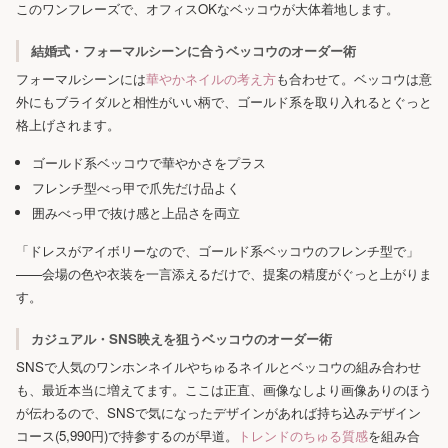
このワンフレーズで、オフィスOKなベッコウが大体着地します。
結婚式・フォーマルシーンに合うベッコウのオーダー術
フォーマルシーンには
華やかネイルの考え方
も合わせて。ベッコウは意
外にもブライダルと相性がいい柄で、ゴールド系を取り入れるとぐっと
格上げされます。
ゴールド系ベッコウで華やかさをプラス
フレンチ型べっ甲で爪先だけ品よく
囲みべっ甲で抜け感と上品さを両立
「ドレスがアイボリーなので、ゴールド系ベッコウのフレンチ型で」
——会場の色や衣装を一言添えるだけで、提案の精度がぐっと上がりま
す。
カジュアル・SNS映えを狙うベッコウのオーダー術
SNSで人気のワンホンネイルやちゅるネイルとベッコウの組み合わせ
も、最近本当に増えてます。ここは正直、画像なしより画像ありのほう
が伝わるので、SNSで気になったデザインがあれば持ち込みデザイン
コース(5,990円)で持参するのが早道。
トレンドのちゅる質感
を組み合