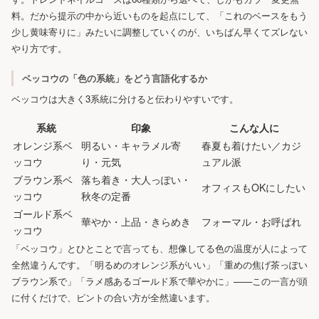
料。だから提示の中から近いものを起点にして、「これのベースをもう
少し黄味寄りに」みたいに調整していくのが、いちばん早くてズレない
やり方です。
ベッコウの「色の系統」をどう言語化するか
ベッコウは大きく3系統に分けると伝わりやすいです。
系統
印象
こんな人に
オレンジ系ベ
明るい・キャラメル寄
春夏も着けたい／カジ
ッコウ
り・元気
ュアル派
ブラウン系ベ
落ち着き・大人っぽい・
オフィスもOKにしたい
ッコウ
秋冬の定番
ゴールド系ベ
華やか・上品・きらめき
フォーマル・お呼ばれ
ッコウ
「ベッコウ」とひとことで言っても、想像してる色の温度が人によって
全然違うんです。「明るめのオレンジ系がいい」「重めの焦げ茶っぽい
ブラウン系で」「ラメ感あるゴールド系で華やかに」——この一言が頭
に付くだけで、ピントの合い方が全然違います。