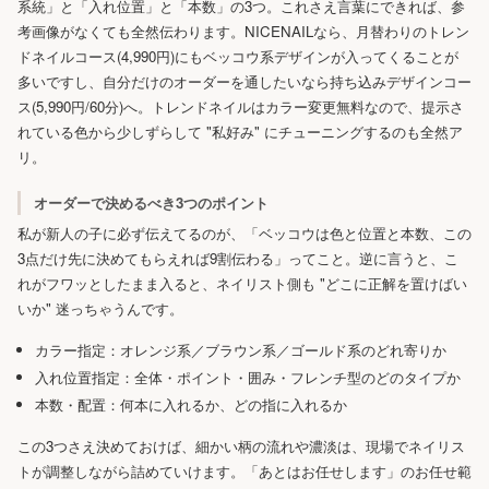
系統」と「入れ位置」と「本数」の3つ。これさえ言葉にできれば、参
考画像がなくても全然伝わります。NICENAILなら、月替わりのトレン
ドネイルコース(4,990円)にもベッコウ系デザインが入ってくることが
多いですし、自分だけのオーダーを通したいなら持ち込みデザインコー
ス(5,990円/60分)へ。トレンドネイルはカラー変更無料なので、提示さ
れている色から少しずらして "私好み" にチューニングするのも全然ア
リ。
オーダーで決めるべき3つのポイント
私が新人の子に必ず伝えてるのが、「ベッコウは色と位置と本数、この
3点だけ先に決めてもらえれば9割伝わる」ってこと。逆に言うと、こ
れがフワッとしたまま入ると、ネイリスト側も "どこに正解を置けばい
いか" 迷っちゃうんです。
カラー指定：オレンジ系／ブラウン系／ゴールド系のどれ寄りか
入れ位置指定：全体・ポイント・囲み・フレンチ型のどのタイプか
本数・配置：何本に入れるか、どの指に入れるか
この3つさえ決めておけば、細かい柄の流れや濃淡は、現場でネイリス
トが調整しながら詰めていけます。「あとはお任せします」のお任せ範