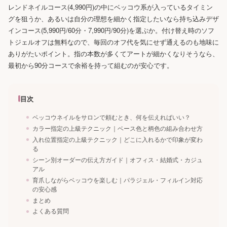
レンドネイルコース(4,990円)の中にベッコウ系が入っているタイミン
グを狙うか、あるいは自分の理想を細かく指定したいなら持ち込みデザ
インコース(5,990円/60分・7,990円/90分)を選ぶか。付け替え時のソフ
トジェルオフは無料なので、毎回のオフ代を気にせず通えるのも地味に
ありがたいポイント。指の本数が多くてアートが細かくなりそうなら、
最初から90分コースで余裕を持って組むのが安心です。
目次
ベッコウネイルをサロンで頼むとき、何を伝えればいい？
カラー指定の上級テクニック｜ベース色と柄色の組み合わせ方
入れ位置指定の上級テクニック｜どこに入れるかで印象が変わ
る
シーン別オーダーの伝え方ガイド｜オフィス・結婚式・カジュ
アル
育爪しながらベッコウを楽しむ｜パラジェル・フィルイン対応
の安心感
まとめ
よくある質問