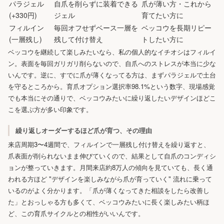
パラジェル
自爪を削らずに装着できる
爪が薄い方・これから
(+330円)
ジェル
育てたい方に
フィルイン
毎回オフせずベース一層を
ベッコウを長期リピー
(一層残し)
残して付け替え
トしたい方に
ベッコウを継続して楽しみたいなら、私の個人的なイチオシはフィルイ
ン。表面を毎回ガリガリ削らないので、自爪へのストレスが本当に少な
いんです。逆に、すでに爪が薄くなってる方は、まずパラジェルで土台
を守るところから。育爪オプション選択率98.1%という数字、現場感覚
でも本当にその通りで、ベッコウみたいに繰り返したいデザインほどこ
こを選ぶ方が多い印象です。
繰り返しオーダーするほど爪が育つ、その理由
来店周期3〜4週間で、フィルインで一層残し付け替えを繰り返すと、
爪表面が削られないまま伸びていくので、結果として自爪のコンディシ
ョンが整っていきます。月間来店約8万人の傾向を見ていても、長く通
われる方ほど "デザインを楽しみながら爪が育っていく" 流れに乗って
いるのがよく分かります。「爪が薄くなってきた相談をしたら改善し
た」とおっしゃる方も多くて、ベッコウみたいに長く楽しみたい柄ほ
ど、この育爪サイクルとの相性がいいんです。