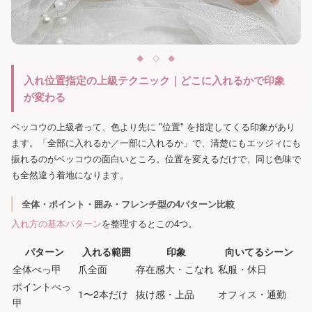
入れ位置指定の上級テクニック｜どこに入れるかで印象
が変わる
ベッコウの上級者って、色より先に "位置" を指定してくる印象があり
ます。「全部に入れるか／一部に入れるか」で、清楚にもエッジィにも
振れるのがベッコウの面白いところ。位置を変えるだけで、同じ色味で
も全然違う着地になります。
全体・ポイント・囲み・フレンチ型の4パターン比較
入れ方の基本パターン
を整理するとこの4つ。
パターン
入れる範囲
印象
向いてるシーン
全体べっ甲
爪全面
存在感大・こなれ
私服・休日
ポイントべっ
1〜2本だけ
抜け感・上品
オフィス・通勤
甲