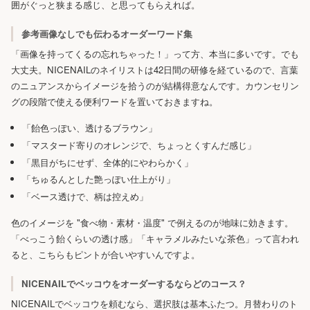
囲がぐっと狭まる感じ、と思ってもらえれば。
参考画像なしでも伝わるオーダーワード集
「画像を持ってくるの忘れちゃった！」って方、本当に多いです。でも
大丈夫。NICENAILのネイリストは42日間の研修を経ているので、言葉
のニュアンスからイメージを拾うのが結構得意なんです。カウンセリン
グの段階で使える便利ワードを置いておきますね。
「飴色っぽい、透けるブラウン」
「マスタード寄りのオレンジで、ちょっとくすんだ感じ」
「黒目がちにせず、全体的にやわらかく」
「ちゅるんとした艶っぽい仕上がり」
「ベース透けで、柄は控えめ」
色のイメージを "食べ物・素材・温度" で例えるのが地味に効きます。
「べっこう飴くらいの透け感」「キャラメルみたいな茶色」って言われ
ると、こちらもピントが合いやすいんですよ。
NICENAILでベッコウをオーダーするならどのコース？
NICENAILでベッコウを頼むなら、選択肢は基本ふたつ。月替わりのト