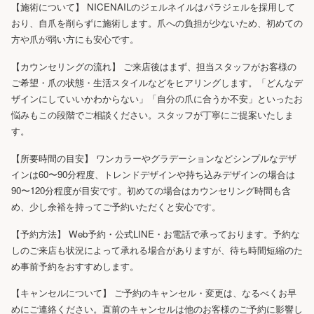
【施術について】 NICENAILのジェルネイルはパラジェルを採用して
おり、自爪を削らずに施術します。爪への負担が少ないため、初めての
方や爪が弱い方にも安心です。
【カウンセリングの流れ】 ご来店後はまず、担当スタッフがお客様の
ご希望・爪の状態・生活スタイルなどをヒアリングします。「どんなデ
ザインにしていいかわからない」「自分の爪に合うか不安」といったお
悩みもこの段階でご相談ください。スタッフが丁寧にご提案いたしま
す。
【所要時間の目安】 ワンカラーやグラデーションなどシンプルなデザ
インは60〜90分程度、トレンドデザインや持ち込みデザインの場合は
90〜120分程度が目安です。初めての場合はカウンセリング時間も含
め、少し余裕を持ってご予約いただくと安心です。
【予約方法】 Web予約・公式LINE・お電話で承っております。予約な
しのご来店も状況によって承れる場合がありますが、待ち時間短縮のた
め事前予約をおすすめします。
【キャンセルについて】 ご予約のキャンセル・変更は、なるべくお早
めにご連絡ください。直前のキャンセルは他のお客様のご予約に影響し