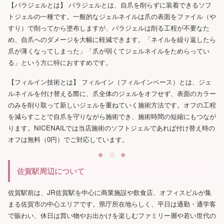
【パラジェルとは】 パラジェルとは、自爪を削らずに装着できるソフ
トジェルの一種です。一般的なジェルネイルは爪の表面をファイル（や
すり）で削ってから塗布しますが、パラジェルは削る工程が不要なた
め、自爪へのダメージを大幅に軽減できます。「ネイルを繰り返したら
爪が薄くなってしまった」「爪が弱くてジェルネイルをためらってい
る」という方に特におすすめです。
【フィルイン技術とは】 フィルイン（フィルインベース）とは、ジェ
ルネイルを付け替える際に、爪全体のジェルをオフせず、表面のカラー
のみを削り取って新しいジェルを重ねていく施術方法です。オフの工程
を減らすことで自爪を守りながら施術でき、施術時間の短縮にもつなが
ります。NICENAILでは当店施術のソフトジェルであれば付け替え時の
オフは無料（0円）でご対応しています。
佐賀駅周辺について
佐賀駅前は、JR佐賀駅を中心に商業施設や飲食店、オフィスビルが集
まる佐賀市の中心エリアです。県庁所在地らしく、平日は通勤・通学客
で賑わい、休日は買い物やお出かけを楽しむファミリー層や若い世代の