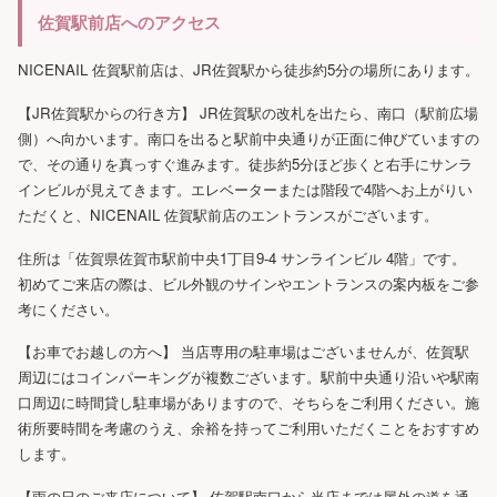
佐賀駅前店へのアクセス
NICENAIL 佐賀駅前店は、JR佐賀駅から徒歩約5分の場所にあります。
【JR佐賀駅からの行き方】 JR佐賀駅の改札を出たら、南口（駅前広場
側）へ向かいます。南口を出ると駅前中央通りが正面に伸びていますの
で、その通りを真っすぐ進みます。徒歩約5分ほど歩くと右手にサンラ
インビルが見えてきます。エレベーターまたは階段で4階へお上がりい
ただくと、NICENAIL 佐賀駅前店のエントランスがございます。
住所は「佐賀県佐賀市駅前中央1丁目9-4 サンラインビル 4階」です。
初めてご来店の際は、ビル外観のサインやエントランスの案内板をご参
考にください。
【お車でお越しの方へ】 当店専用の駐車場はございませんが、佐賀駅
周辺にはコインパーキングが複数ございます。駅前中央通り沿いや駅南
口周辺に時間貸し駐車場がありますので、そちらをご利用ください。施
術所要時間を考慮のうえ、余裕を持ってご利用いただくことをおすすめ
します。
【雨の日のご来店について】 佐賀駅南口から当店までは屋外の道を通