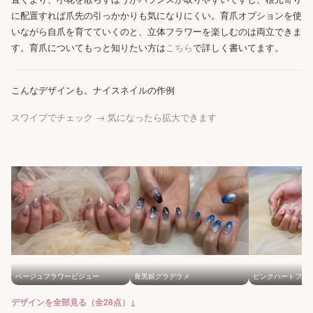
に配置すれば爪先の引っかかりも気になりにくい。育爪オプションを使
いながら自爪を育てていくのと、立体フラワーを楽しむのは両立できま
す。育爪についてもっと知りたい方は
こちら
で詳しく書いてます。
こんなデザインも。ナイスネイルの作例
スワイプでチェック → 気になったら拡大できます
ベージュフラワービジュー
青黒銀グラデラメ
ピンクハートフラ
デザインを全部見る（全28点）↓