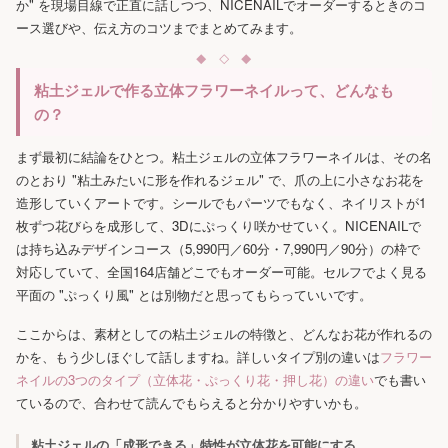
か" を現場目線で正直に話しつつ、NICENAILでオーダーするときのコ
ース選びや、伝え方のコツまでまとめてみます。
粘土ジェルで作る立体フラワーネイルって、どんなも
の？
まず最初に結論をひとつ。粘土ジェルの立体フラワーネイルは、その名
のとおり "粘土みたいに形を作れるジェル" で、爪の上に小さなお花を
造形していくアートです。シールでもパーツでもなく、ネイリストが1
枚ずつ花びらを成形して、3Dにぷっくり咲かせていく。NICENAILで
は持ち込みデザインコース（5,990円／60分・7,990円／90分）の枠で
対応していて、全国164店舗どこでもオーダー可能。セルフでよく見る
平面の "ぷっくり風" とは別物だと思ってもらっていいです。
ここからは、素材としての粘土ジェルの特徴と、どんなお花が作れるの
かを、もう少しほぐして話しますね。詳しいタイプ別の違いは
フラワー
ネイルの3つのタイプ（立体花・ぷっくり花・押し花）の違い
でも書い
ているので、合わせて読んでもらえると分かりやすいかも。
粘土ジェルの「成形できる」特性が立体花を可能にする