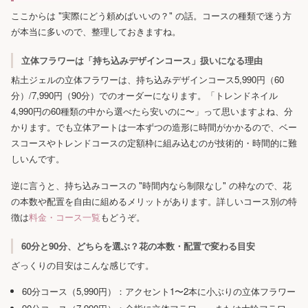
ここからは "実際にどう頼めばいいの？" の話。コースの種類で迷う方
が本当に多いので、整理しておきますね。
立体フラワーは「持ち込みデザインコース」扱いになる理由
粘土ジェルの立体フラワーは、持ち込みデザインコース5,990円（60
分）/7,990円（90分）でのオーダーになります。「トレンドネイル
4,990円の60種類の中から選べたら安いのに〜」って思いますよね、分
かります。でも立体アートは一本ずつの造形に時間がかかるので、ベー
スコースやトレンドコースの定額枠に組み込むのが技術的・時間的に難
しいんです。
逆に言うと、持ち込みコースの "時間内なら制限なし" の枠なので、花
の本数や配置を自由に組めるメリットがあります。詳しいコース別の特
徴は
料金・コース一覧
もどうぞ。
60分と90分、どちらを選ぶ？花の本数・配置で変わる目安
ざっくりの目安はこんな感じです。
60分コース（5,990円）：アクセント1〜2本に小ぶりの立体フラワー