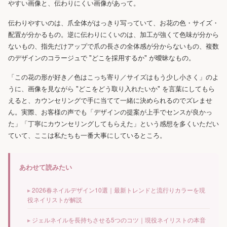
やすい画像と、伝わりにくい画像があって。
伝わりやすいのは、爪全体がはっきり写っていて、お花の色・サイズ・
配置が分かるもの。逆に伝わりにくいのは、加工が強くて色味が分から
ないもの、指先だけアップで爪の長さの全体感が分からないもの、複数
のデザインのコラージュで "どこを採用するか" が曖昧なもの。
「この花の形が好き／色はこっち寄り／サイズはもう少し小さく」のよ
うに、画像を見ながら "どこをどう取り入れたいか" を言葉にしてもら
えると、カウンセリングで手に当てて一緒に決められるのでズレませ
ん。実際、お客様の声でも「デザインの提案が上手でセンスが良かっ
た」「丁寧にカウンセリングしてもらえた」という感想を多くいただい
ていて、ここは私たちも一番大事にしているところ。
あわせて読みたい
2026春ネイルデザイン10選｜最新トレンドと流行りカラーを現
役ネイリストが解説
ジェルネイルを長持ちさせる5つのコツ｜現役ネイリストの本音