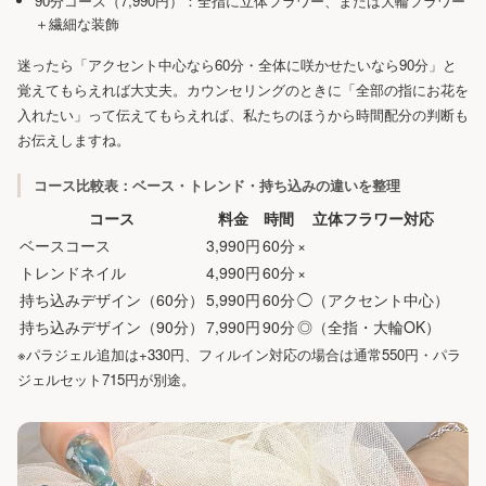
90分コース（7,990円）：全指に立体フラワー、または大輪フラワー
＋繊細な装飾
迷ったら「アクセント中心なら60分・全体に咲かせたいなら90分」と
覚えてもらえれば大丈夫。カウンセリングのときに「全部の指にお花を
入れたい」って伝えてもらえれば、私たちのほうから時間配分の判断も
お伝えしますね。
コース比較表：ベース・トレンド・持ち込みの違いを整理
コース
料金
時間
立体フラワー対応
ベースコース
3,990円
60分
×
トレンドネイル
4,990円
60分
×
持ち込みデザイン（60分）
5,990円
60分
◯（アクセント中心）
持ち込みデザイン（90分）
7,990円
90分
◎（全指・大輪OK）
※パラジェル追加は+330円、フィルイン対応の場合は通常550円・パラ
ジェルセット715円が別途。