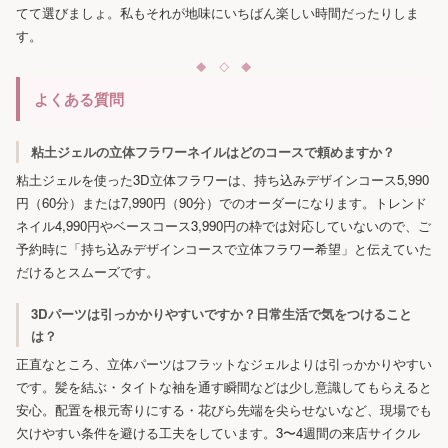
てて選びましょ。私もそれが地味にいちばん楽しい時間だったりしま
す。
よくある質問
粘土ジェルの立体フラワーネイルはどのコースで頼めますか？
粘土ジェルを使った3D立体フラワーは、持ち込みデザインコース5,990
円（60分）または7,990円（90分）でのオーダーになります。トレンド
ネイル4,990円やベースコース3,990円の枠では対応していないので、ご
予約時に「持ち込みデザインコースで立体フラワー希望」と伝えていた
だけるとスムーズです。
3Dパーツは引っかかりやすいですか？日常生活で気をつけること
は？
正直なところ、立体パーツはフラットなジェルよりは引っかかりやすい
です。髪を結ぶ・タイトな袖を通す瞬間などは少し意識してもらえると
安心。配置を根元寄りにする・花びら先端を尖らせないなど、現場でも
欠けやすい条件を避ける工夫をしています。3〜4週間の来店サイクル