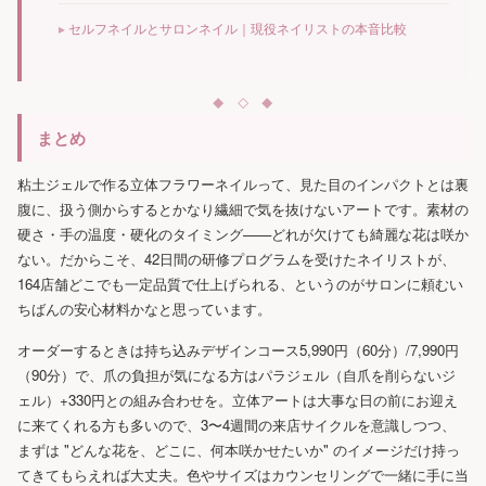
セルフネイルとサロンネイル｜現役ネイリストの本音比較
まとめ
粘土ジェルで作る立体フラワーネイルって、見た目のインパクトとは裏
腹に、扱う側からするとかなり繊細で気を抜けないアートです。素材の
硬さ・手の温度・硬化のタイミング——どれが欠けても綺麗な花は咲か
ない。だからこそ、42日間の研修プログラムを受けたネイリストが、
164店舗どこでも一定品質で仕上げられる、というのがサロンに頼むい
ちばんの安心材料かなと思っています。
オーダーするときは持ち込みデザインコース5,990円（60分）/7,990円
（90分）で、爪の負担が気になる方はパラジェル（自爪を削らないジ
ェル）+330円との組み合わせを。立体アートは大事な日の前にお迎え
に来てくれる方も多いので、3〜4週間の来店サイクルを意識しつつ、
まずは "どんな花を、どこに、何本咲かせたいか" のイメージだけ持っ
てきてもらえれば大丈夫。色やサイズはカウンセリングで一緒に手に当