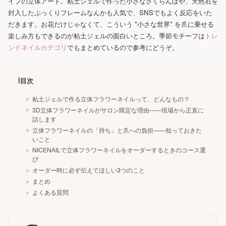
イプの立体アート。粘土ジェルで作った小さなさくらんぼや、天然石を
封入したぷっくりフレームなんかも人気で、SNSでもよく反応をいた
だきます。お花だけじゃなくて、こういう "小さな世界" を爪に乗せる
楽しみ方もできるのが粘土ジェルの面白いところ。季節モチーフは
トレ
ンドネイルカテゴリ
でもまとめているので参考にどうぞ。
目次
粘土ジェルで作る立体フラワーネイルって、どんなもの？
3D立体フラワーネイルがサロン限定な理由——現場から正直に
話します
立体フラワーネイルの「持ち」と爪への負担——知っておきた
いこと
NICENAILで立体フラワーネイルをオーダーするときのコース選
び
オーダー時に必ず伝えてほしい3つのこと
まとめ
よくある質問