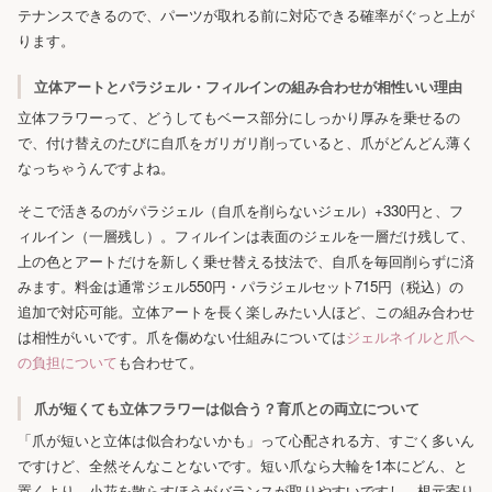
テナンスできるので、パーツが取れる前に対応できる確率がぐっと上が
ります。
立体アートとパラジェル・フィルインの組み合わせが相性いい理由
立体フラワーって、どうしてもベース部分にしっかり厚みを乗せるの
で、付け替えのたびに自爪をガリガリ削っていると、爪がどんどん薄く
なっちゃうんですよね。
そこで活きるのがパラジェル（自爪を削らないジェル）+330円と、フ
ィルイン（一層残し）。フィルインは表面のジェルを一層だけ残して、
上の色とアートだけを新しく乗せ替える技法で、自爪を毎回削らずに済
みます。料金は通常ジェル550円・パラジェルセット715円（税込）の
追加で対応可能。立体アートを長く楽しみたい人ほど、この組み合わせ
は相性がいいです。爪を傷めない仕組みについては
ジェルネイルと爪へ
の負担について
も合わせて。
爪が短くても立体フラワーは似合う？育爪との両立について
「爪が短いと立体は似合わないかも」って心配される方、すごく多いん
ですけど、全然そんなことないです。短い爪なら大輪を1本にどん、と
置くより、小花を散らすほうがバランスが取りやすいですし、根元寄り