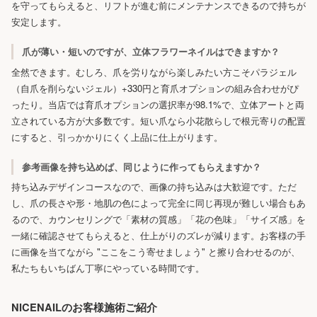
を守ってもらえると、リフトが進む前にメンテナンスできるので持ちが
安定します。
爪が薄い・短いのですが、立体フラワーネイルはできますか？
全然できます。むしろ、爪を労りながら楽しみたい方こそパラジェル
（自爪を削らないジェル）+330円と育爪オプションの組み合わせがぴ
ったり。当店では育爪オプションの選択率が98.1%で、立体アートと両
立されている方が大多数です。短い爪なら小花散らしで根元寄りの配置
にすると、引っかかりにくく上品に仕上がります。
参考画像を持ち込めば、同じように作ってもらえますか？
持ち込みデザインコースなので、画像の持ち込みは大歓迎です。ただ
し、爪の長さや形・地肌の色によって完全に同じ再現が難しい場合もあ
るので、カウンセリングで「素材の質感」「花の色味」「サイズ感」を
一緒に確認させてもらえると、仕上がりのズレが減ります。お客様の手
に画像を当てながら "ここをこう寄せましょう" と擦り合わせるのが、
私たちもいちばん丁寧にやっている時間です。
NICENAILのお客様施術ご紹介