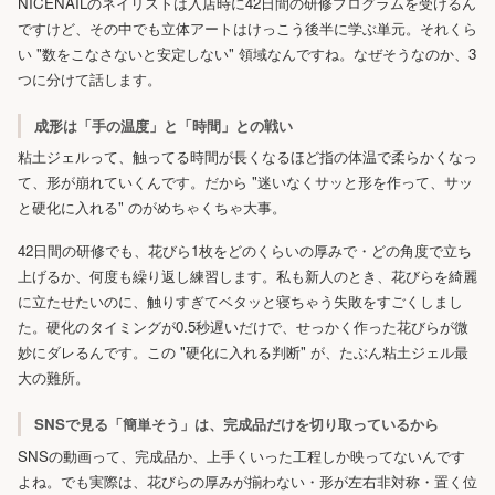
NICENAILのネイリストは入店時に42日間の研修プログラムを受けるん
ですけど、その中でも立体アートはけっこう後半に学ぶ単元。それくら
い "数をこなさないと安定しない" 領域なんですね。なぜそうなのか、3
つに分けて話します。
成形は「手の温度」と「時間」との戦い
粘土ジェルって、触ってる時間が長くなるほど指の体温で柔らかくなっ
て、形が崩れていくんです。だから "迷いなくサッと形を作って、サッ
と硬化に入れる" のがめちゃくちゃ大事。
42日間の研修でも、花びら1枚をどのくらいの厚みで・どの角度で立ち
上げるか、何度も繰り返し練習します。私も新人のとき、花びらを綺麗
に立たせたいのに、触りすぎてベタッと寝ちゃう失敗をすごくしまし
た。硬化のタイミングが0.5秒遅いだけで、せっかく作った花びらが微
妙にダレるんです。この "硬化に入れる判断" が、たぶん粘土ジェル最
大の難所。
SNSで見る「簡単そう」は、完成品だけを切り取っているから
SNSの動画って、完成品か、上手くいった工程しか映ってないんです
よね。でも実際は、花びらの厚みが揃わない・形が左右非対称・置く位