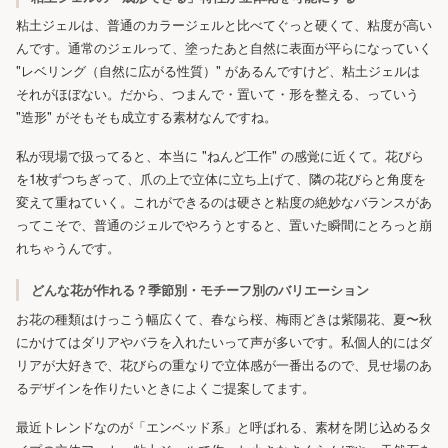
粘土ジェルは、普通のカラージェルと比べてぐっと硬くて、粘度が高い
んです。通常のジェルって、塗ったあと自然に表面が平らになっていく
"レベリング（自然に広がる性質）" があるんですけど、粘土ジェルは
それがほぼない。だから、つまんで・置いて・形を整える、っていう
"造形" がそもそも成立する素材なんですね。
私が現場で扱ってると、本当に "ねんど工作" の感覚に近くて。花びら
を1枚ずつちぎって、爪の上で立体に立ち上げて、隣の花びらと角度を
変えて重ねていく。これができるのは硬さと粘度の絶妙なバランスがあ
ってこそで、普通のジェルでやろうとすると、置いた瞬間にとろっと崩
れちゃうんです。
どんな花が作れる？季節別・モチーフ別のバリエーション
お花の種類はけっこう幅広くて、春なら桜、梅雨どきは紫陽花、夏〜秋
にかけてはダリアやバラを入れたいって声が多いです。私個人的にはダ
リアが大好きで、花びらの重なりで立体感が一番出るので、見せ場のあ
るデザインを作りたいときによくご提案してます。
最近トレンドなのが「エンベッド系」と呼ばれる、素材を閉じ込めるタ