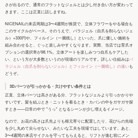
さが出るので、通常のフラットなジェルとは少し付き合い方が変わって
きます。ここは正直に話しますね。
NICENAILの来店周期は3〜4週間が推奨で、立体フラワーをやる場合も
このサイクルがベース。そのうえで、パラジェル（自爪を削らないジェ
ル）+330円や、フィルイン（一層残し）といった、爪に優しい施術を
組み合わせると、ぐっと楽しみやすくなります。実際、当店では育爪オ
プションの選択率が98.1%。立体アートを楽しみつつ自爪もケアした
い、という方が大多数というのが現場のリアルです。詳しい仕組みは
パ
ラジェル（自爪を削らないジェル）とフィルイン（一層残し）の違い
も
どうぞ。
3Dパーツが引っかかる・欠けやすい条件とは
正直、立体パーツは高さがある分、フラットなジェルより引っかかりや
すいです。髪を結ぶとき・ニットを着るとき・カバンの中をガサガサ探
すとき——日常の中で "うっ" となるシーンが少し増えるイメージ。
なので、お花の高さは爪先よりも根元寄りに配置したり、花びらの先端
を少し丸めて尖らせない、みたいな工夫を現場ではしています。あと、
3〜4週間の来店サイクルを守ってもらえると、リフトが進む前にメン