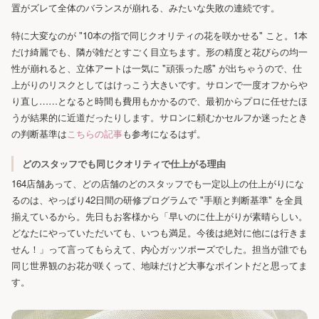
置がズレて全体のバランスが崩れる、みたいな失敗の連続です。
特に大変なのが "10本の指で同じクオリティの花を咲かせる" こと。1本
だけ綺麗でも、隣が雑だとすごく目立ちます。形の精度と花びらの均一
性が崩れると、立体アートは一気に "頑張った感" が出ちゃうので、仕
上がりのリスクとしてはけっこう大きいです。サロンで一度オフからや
り直し……となると時間も費用もかかるので、最初からプロに任せたほ
うが結果的に近道だったりします。サロンに頼むかセルフか迷ったとき
の判断基準は
こちらの記事
も参考になるはず。
どのスタッフでも同じクオリティで仕上がる理由
164店舗あって、どの店舗のどのスタッフでも一定以上の仕上がりにな
るのは、やっぱり42日間の研修プログラムで "手順と判断基準" を全員
揃えているから。先日もお客様から「早いのに仕上がりが素晴らしい。
どなたにやっていただいても、いつも満足。今後は絶対に他には行きま
せん！」って言ってもらえて、内心ガッツポーズでした。担当が誰でも
同じ世界観のお花が咲くって、地味だけど大事なポイントだと思ってま
す。