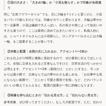
①花の大きさ：「大きめ1輪」か「小花を散らす」かで印象が全然違
う
同じ "立体フラワーネイル" でも、爪に大輪を1つドンと置くのと、小花
をパラパラ散らすのとでは、印象がガラッと変わります。大輪は華やか
で一点豪華、小花は繊細で大人っぽい。爪の長さや形によって似合いや
すさも違うので、ここは最初に決めておきたいポイント。私個人的に
は、ショートネイルさんには小花散らし、ロングオーバルさんには大輪
一輪、をご提案することが多いです。
②本数と配置：全部の爪に入れるか、アクセント1〜2本か
これも仕上がり時間と価格に直結するので、ぜひ最初に伝えてほしいと
ころ。全指に立体を入れると圧巻なんですけど、日常生活の引っかかり
は増えます。アクセント1〜2本（薬指だけ、とか）にすると、引っか
かりは最小限で、立体ならではの華やかさも楽しめる。「お仕事中も気
にならない範囲で」「とにかく可愛さ重視で全指」など、どのバランス
がいいか教えてもらえると、配置の提案が一気に的確になります。
③画像を持ち込むときの「伝わる見せ方」と「伝わらない見せ方」
参考画像、ぜひ持ってきてください。むしろ大歓迎です。ただ、伝わり