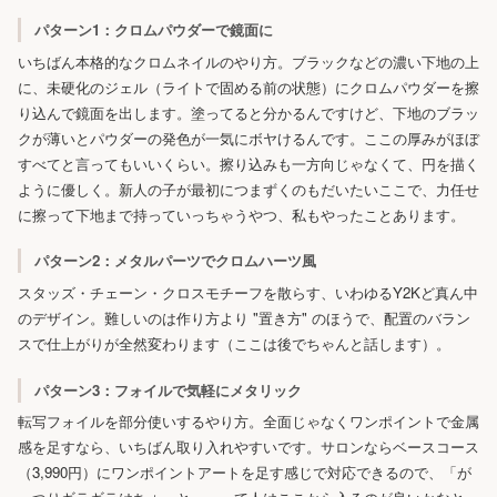
パターン1：クロムパウダーで鏡面に
いちばん本格的なクロムネイルのやり方。ブラックなどの濃い下地の上
に、未硬化のジェル（ライトで固める前の状態）にクロムパウダーを擦
り込んで鏡面を出します。塗ってると分かるんですけど、下地のブラッ
クが薄いとパウダーの発色が一気にボヤけるんです。ここの厚みがほぼ
すべてと言ってもいいくらい。擦り込みも一方向じゃなくて、円を描く
ように優しく。新人の子が最初につまずくのもだいたいここで、力任せ
に擦って下地まで持っていっちゃうやつ、私もやったことあります。
パターン2：メタルパーツでクロムハーツ風
スタッズ・チェーン・クロスモチーフを散らす、いわゆるY2Kど真ん中
のデザイン。難しいのは作り方より "置き方" のほうで、配置のバラン
スで仕上がりが全然変わります（ここは後でちゃんと話します）。
パターン3：フォイルで気軽にメタリック
転写フォイルを部分使いするやり方。全面じゃなくワンポイントで金属
感を足すなら、いちばん取り入れやすいです。サロンならベースコース
（3,990円）にワンポイントアートを足す感じで対応できるので、「が