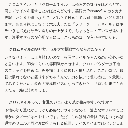
「クロムネイル」と「クロームネイル」は読み方の揺れがほとんどで、
同じデザインを指すことがほとんどです。英語の "chrome" をカタカナ
表記したときの違いなので、どちらで検索しても同じ情報にたどり着け
ます。あまり気にしなくて大丈夫。ただ「ソフトクロームネイル」はギ
ラつきを抑えたサテン寄りの仕上がりで、ちょっとニュアンスが違いま
す。派手すぎるのが心配な人には、こっちのほうが入りやすいかも。
クロムネイルのやり方、セルフで挑戦するならどこから？
いきなりミラーは正直難しいので、転写フォイルから入るのが安心かな
と思います。30分くらいで雰囲気が出せます。クロムパウダーは下地
のブラックを厚めに、円を描くように優しく擦り込む、ここがコツ。最
初は慣れてないと擦りすぎちゃうんで、力を抜いて優しめに、を意識し
てみてください。鏡面の完成度が気になってきたら、サロンに来てもら
えたら一緒に詰めましょ。
クロムネイルって、普通のジェルより爪が傷みやすいですか？
下地の塗り重ねがしっかり必要なデザインなので、適当なオフをすると
確かにダメージは出やすいです。ただ、これは施術者側で気をつければ
通常のジェルと同程度に抑えられる範囲。ナイスネイルではパラジェル