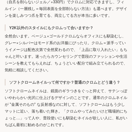
（自爪を削らないジェル／+330円）でクロムに対応できますし、フィ
ルイン（一層残し＝毎回表面を全部削らない方法）も選べます。デザイ
ンを楽しみつつ爪を育てる、両立してる方が本当に多いです。
Y2K以外のスタイルにもクロムって合いますか？
全然合います。ベージュ×ゴールドクロムならオフィスにも馴染むし、
グレー×シルバーはモード系のお洋服にぴったり。クロム＝派手ってい
うイメージは配色次第で全然変わるので、「上品に取り入れたい」もち
ゃんと叶います。迷ったらカウンセリングで普段のファッションや生活
シーンを教えてもらえれば、ちょうどいい配分で組み立てられるので、
気軽に相談してください。
ソフトクロームネイルって何ですか？普通のクロムとどう違う？
ソフトクロームネイルは、鏡面のギラつきをぐっと抑えて、サテンっぽ
いやわらかい光沢に仕上げるデザインのことです。通常のクロムネイル
が "金属そのもの" な反射感なのに対して、ソフトクロームはもう少し
マットに近い、落ち着いた輝き。「クロムやってみたいけど職場的にち
ょっと…」って人や、普段使いにも馴染むネイルが欲しい人に、私がい
ちばん最初に勧めるのがこれです。