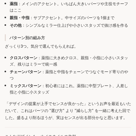
薬指
：メインのアクセント。いちばん大きいパーツや主役モチーフ
はここ
親指・中指
：サブアクセント。中サイズのパーツを1個まで
その他
：シンプルなミラー仕上げや小さいスタッズで抜け感を作る
パターン別の組み方
ざっくり3つ。気分で選んでもらえれば。
クロスパターン
：薬指に大きめクロス、親指・小指に小さいスタッ
ズ、残りはミラーで統一感
チェーンパターン
：薬指と中指をチェーンでつなぐモード寄りのや
つ
ミックスパターン
：初心者にはこれ。薬指に中型プレート、人差し
指と小指に小スタッズ
「デザインの提案が上手でセンスが良かった」というお声を最近もいた
だいて、これはパーツの "選び方" より "減らし方" を一緒に考えた回で
した。盛るより削るほうが、実はセンスが出る部分かなと思います。