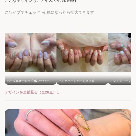
こんなデザインも。ナイスネイルの作例
スワイプでチェック → 気になったら拡大できます
パープルオーロラ立体フラワー
ピンクハートパールネイル
ミントグリーンラ
デザインを全部見る（全28点）↓