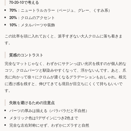
70-20-10で考える
70%
：ニュートラルカラー（ベージュ、グレー、くすみ系）
20%
：クロムのアクセント
10%
：メタルパーツや装飾
この比率を頭に入れておくと、派手すぎない大人クロムに落ち着きま
す。
質感のコントラスト
完全なマットじゃなく、わずかにサテンっぽい光沢を残すのが個人的な
コツ。クロムパーツと馴染みやすくなって、浮かないんです。あと、爪
先に向かって徐々にクロムが濃くなるグラデーションもおしゃれ。根元
に透け感を残すと、伸びてきても境目が目立ちにくくて持ちもいいで
す。
失敗を避けるための注意点
パーツの厚みは揃える（バラバラだと不自然）
メタリック色は1デザインにつき2色まで
完全な左右対称にせず、わずかにズラすと自然