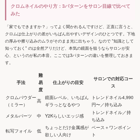
クロムネイルのやり方：3パターンをサロン目線で比べて
みた
「家でもできますか？」ってよく聞かれるんですけど、正直に言うと、
クロムは仕上がりの差がいちばん出やすいデザインのひとつです。下地
の厚みや擦り込みのムラがそのまま光に出ちゃう。なので "知識として
知っておく" のは全然アリだけど、本気の鏡面を狙うならサロンが安
心、というのが私の本音。ここでは3パターンの違いを整理しておきま
す。
難
サロンでの対応コー
手法
易
仕上がりの目安
ス
度
クロムパウダー
鏡面レベル、いちばん
トレンドネイル4,990
高
（ミラー）
ギラっとなるやつ
円〜／持ち込み
トレンドネイル／持
メタルパーツ
中
Y2Kらしいエッジ感
ち込み
ちょっとだけ金属感が
ベース＋ワンポイン
転写フォイル
低
欲しい人向け
ト