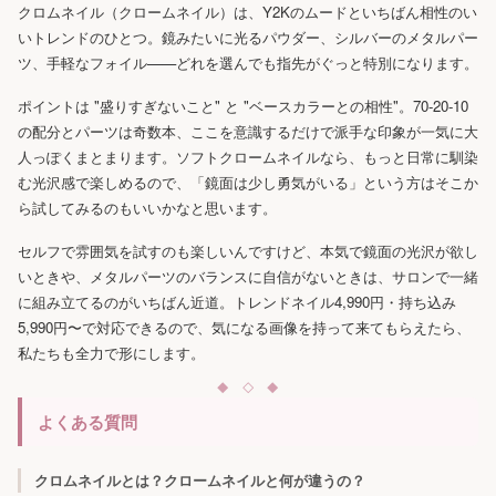
クロムネイル（クロームネイル）は、Y2Kのムードといちばん相性のい
いトレンドのひとつ。鏡みたいに光るパウダー、シルバーのメタルパー
ツ、手軽なフォイル——どれを選んでも指先がぐっと特別になります。
ポイントは "盛りすぎないこと" と "ベースカラーとの相性"。70-20-10
の配分とパーツは奇数本、ここを意識するだけで派手な印象が一気に大
人っぽくまとまります。ソフトクロームネイルなら、もっと日常に馴染
む光沢感で楽しめるので、「鏡面は少し勇気がいる」という方はそこか
ら試してみるのもいいかなと思います。
セルフで雰囲気を試すのも楽しいんですけど、本気で鏡面の光沢が欲し
いときや、メタルパーツのバランスに自信がないときは、サロンで一緒
に組み立てるのがいちばん近道。トレンドネイル4,990円・持ち込み
5,990円〜で対応できるので、気になる画像を持って来てもらえたら、
私たちも全力で形にします。
よくある質問
クロムネイルとは？クロームネイルと何が違うの？