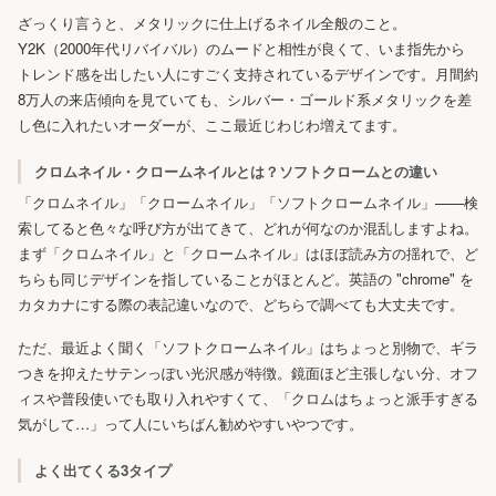
ざっくり言うと、メタリックに仕上げるネイル全般のこと。
Y2K（2000年代リバイバル）のムードと相性が良くて、いま指先から
トレンド感を出したい人にすごく支持されているデザインです。月間約
8万人の来店傾向を見ていても、シルバー・ゴールド系メタリックを差
し色に入れたいオーダーが、ここ最近じわじわ増えてます。
クロムネイル・クロームネイルとは？ソフトクロームとの違い
「クロムネイル」「クロームネイル」「ソフトクロームネイル」——検
索してると色々な呼び方が出てきて、どれが何なのか混乱しますよね。
まず「クロムネイル」と「クロームネイル」はほぼ読み方の揺れで、ど
ちらも同じデザインを指していることがほとんど。英語の "chrome" を
カタカナにする際の表記違いなので、どちらで調べても大丈夫です。
ただ、最近よく聞く「ソフトクロームネイル」はちょっと別物で、ギラ
つきを抑えたサテンっぽい光沢感が特徴。鏡面ほど主張しない分、オフ
ィスや普段使いでも取り入れやすくて、「クロムはちょっと派手すぎる
気がして…」って人にいちばん勧めやすいやつです。
よく出てくる3タイプ