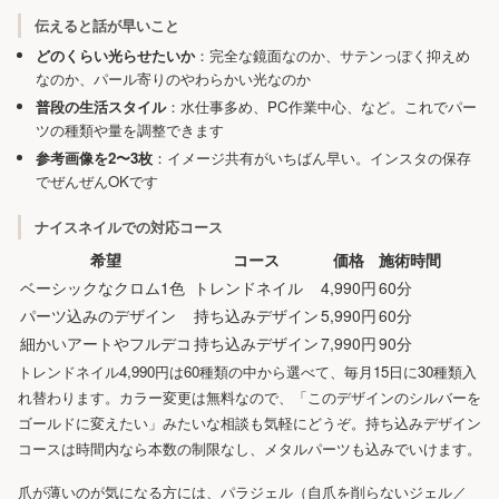
伝えると話が早いこと
どのくらい光らせたいか
：完全な鏡面なのか、サテンっぽく抑えめ
なのか、パール寄りのやわらかい光なのか
普段の生活スタイル
：水仕事多め、PC作業中心、など。これでパー
ツの種類や量を調整できます
参考画像を2〜3枚
：イメージ共有がいちばん早い。インスタの保存
でぜんぜんOKです
ナイスネイルでの対応コース
希望
コース
価格
施術時間
ベーシックなクロム1色
トレンドネイル
4,990円
60分
パーツ込みのデザイン
持ち込みデザイン
5,990円
60分
細かいアートやフルデコ
持ち込みデザイン
7,990円
90分
トレンドネイル4,990円は60種類の中から選べて、毎月15日に30種類入
れ替わります。カラー変更は無料なので、「このデザインのシルバーを
ゴールドに変えたい」みたいな相談も気軽にどうぞ。持ち込みデザイン
コースは時間内なら本数の制限なし、メタルパーツも込みでいけます。
爪が薄いのが気になる方には、パラジェル（自爪を削らないジェル／