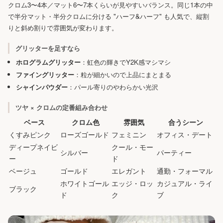
クロム3〜4本／マット6〜7本くらいが見やすいバランス。同じ1本の中
で半分マット・半分クロムに分ける "ハーフ&ハーフ" も人気で、縦割
りと斜め割りで雰囲気が変わります。
グリッターを足すなら
ホログラムグリッター
：虹色の輝きでY2K感マシマシ
ファイングリッター
：粒が細かいので上品にまとまる
シャインパウダー
：パール寄りのやわらかい光沢
ツヤ × クロムの定番組み合わせ
ベース
クロム色
雰囲気
合うシーン
くすみピンク
ローズゴールド
フェミニン
オフィス・デート
ディープネイビ
クール・モー
シルバー
パーティー
ー
ド
ベージュ
ゴールド
エレガント
通勤・フォーマル
ホワイトゴール
エッジ・ロッ
カジュアル・ライ
ブラック
ド
ク
ブ