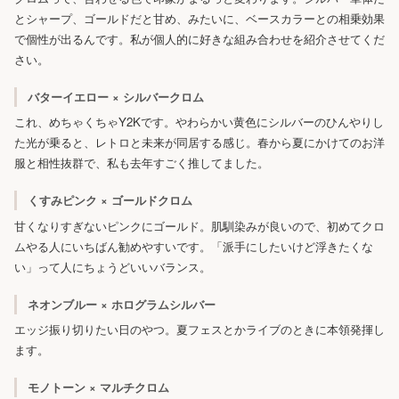
とシャープ、ゴールドだと甘め、みたいに、ベースカラーとの相乗効果
で個性が出るんです。私が個人的に好きな組み合わせを紹介させてくだ
さい。
バターイエロー × シルバークロム
これ、めちゃくちゃY2Kです。やわらかい黄色にシルバーのひんやりし
た光が乗ると、レトロと未来が同居する感じ。春から夏にかけてのお洋
服と相性抜群で、私も去年すごく推してました。
くすみピンク × ゴールドクロム
甘くなりすぎないピンクにゴールド。肌馴染みが良いので、初めてクロ
ムやる人にいちばん勧めやすいです。「派手にしたいけど浮きたくな
い」って人にちょうどいいバランス。
ネオンブルー × ホログラムシルバー
エッジ振り切りたい日のやつ。夏フェスとかライブのときに本領発揮し
ます。
モノトーン × マルチクロム