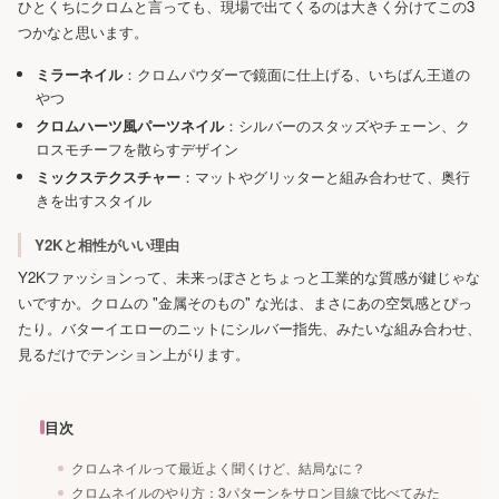
ひとくちにクロムと言っても、現場で出てくるのは大きく分けてこの3
つかなと思います。
ミラーネイル
：クロムパウダーで鏡面に仕上げる、いちばん王道の
やつ
クロムハーツ風パーツネイル
：シルバーのスタッズやチェーン、ク
ロスモチーフを散らすデザイン
ミックステクスチャー
：マットやグリッターと組み合わせて、奥行
きを出すスタイル
Y2Kと相性がいい理由
Y2Kファッションって、未来っぽさとちょっと工業的な質感が鍵じゃな
いですか。クロムの "金属そのもの" な光は、まさにあの空気感とぴっ
たり。バターイエローのニットにシルバー指先、みたいな組み合わせ、
見るだけでテンション上がります。
目次
クロムネイルって最近よく聞くけど、結局なに？
クロムネイルのやり方：3パターンをサロン目線で比べてみた