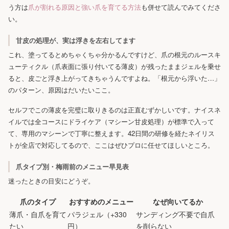
う方は
爪が割れる原因と強い爪を育てる方法
も併せて読んでみてくださ
い。
甘皮の処理が、実は浮きを左右してます
これ、塗ってるとめちゃくちゃ分かるんですけど、爪の根元のルースキ
ューティクル（爪表面に張り付いてる薄皮）が残ったままジェルを乗せ
ると、皮ごと浮き上がってきちゃうんですよね。「根元から浮いた…」
のパターン、原因はだいたいここ。
セルフでこの薄皮を完璧に取りきるのは正直むずかしいです。ナイスネ
イルでは全コースにドライケア（マシーン甘皮処理）が標準で入って
て、専用のマシーンで丁寧に整えます。42日間の研修を経たネイリス
トが全店で対応してるので、ここはぜひプロに任せてほしいところ。
爪タイプ別・梅雨前のメニュー早見表
迷ったときの目安にどうぞ。
爪のタイプ
おすすめのメニュー
なぜ向いてるか
薄爪・自爪を育て
パラジェル（+330
サンディング不要で自爪
たい
円）
を削らない