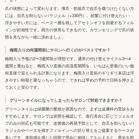
爪の状態によって変わります。薄爪・乾燥爪で自爪を傷つけたくない方
には、自爪を削らないパラジェル（+330円）。頻繁に付け替えたい・
浮きやすい方には、ベース一層を残してアセトンオフを回避するフィル
インが好相性です。両方の併用もできるので、カウンセリングで爪の状
態を見ながら一緒に決めましょ。
梅雨入りの何週間前にサロンへ行くのがベストですか？
梅雨入り予報の2〜3週間前が理想です。通常の付け替えサイクル3〜4
週間と重ねると、梅雨入り直後の高湿度期間を、いちばん密着のいい施
術直後で迎えられる計算になります。梅雨入り直前のギリギリ来店は浮
きやすい時期と重なっちゃうので、できれば早めの予約で日時を押さえ
ておくと安心です。
グリーンネイルになってしまったらサロンで対処できますか？
グリーンネイルは緑膿菌の繁殖が原因なので、まずは皮膚科の受診をお
すすめします。サロンでは状態を確認して、進行具合に応じてジェルオ
フのみの対応も可能です。改善後の再発予防として、自爪を削らないパ
ラジェルやベースを残すフィルインへの切り替えをご提案するケースが
多いです。違和感を感じた段階で早めに相談してもらえると、悪化を防