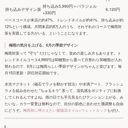
持ち込み5,990円＋パラジェル
持ち込みデザイン派
6,120円
+330円
ベースコースが来店の約47%、トレンドネイルが約41%、持ち込みが約
12%という構成。月間来店約8万人のうち、それぞれのコースで梅雨対
策を実践してる方がいる、ということになります。
梅雨の気分を上げる、6月の季節デザイン
梅雨対策って "守り" だけじゃなくて、攻めの楽しみ方もあります。ト
レンドネイルコース4,990円は60種類から選べて月替わり30種類が入れ
替わるので、6月には梅雨らしい季節デザインがちゃんと並びます。毎
月15日更新・20日対応開始です。
水光マグネット（磁石でラメを動かす技法）や水滴アート、フラッシュ
ラメを組み合わせた "ちゅるキラ" 系って、湿気感をポジティブに転換
してくれるんですよね。雨の日でも手元見るたびテンション上がる、み
たいな。カラー変更は無料なので、自分の肌色に合わせた微調整も自由
にどうぞ。
梅雨前に押さえたい紫陽花ネイル×ウェットルック
もぜひ。