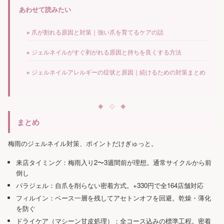
あわせて読みたい
爪が割れる原因と対策｜強い爪を育てるケアの話
ジェルネイルがすぐ剥がれる原因と持ちを良くする方法
ジェルネイルアレルギーの症状と原因｜続けるための対策まとめ
まとめ
梅雨のジェルネイル対策、ポイントだけぎゅっと。
来店タイミング：梅雨入り2〜3週間前が理想。通常サイクルから前
倒し
パラジェル：自爪を削らない密着方式。+330円で全164店舗対応
フィルイン：ベース一層を残してアセトンオフを回避。乾燥・薄化
を防ぐ
ドライケア（マシーン甘皮処理）：全コース込みの標準工程。密着