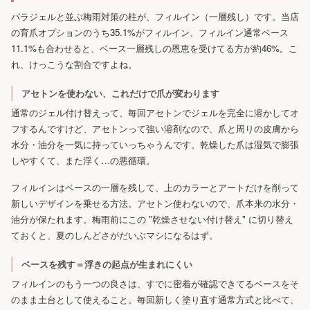
パラジェルと並ぶ梅雨対策の柱が、フィルイン（一層残し）です。当店
の育爪オプションのうち35.1%がフィルイン、フィルイン通常ベース
11.1%も合わせると、ベース一層残しの恩恵を受けてる方が約46%。こ
れ、けっこうな割合ですよね。
アセトンを使わない、これだけで爪が変わります
通常のジェル付け替えって、毎回アセトンでジェルを完全に溶かしてオ
フするんですけど、アセトンって強い溶剤なので、爪と周りの皮膚から
水分・油分を一気に持っていっちゃうんです。乾燥した爪は湿気で膨張
しやすくて、また浮く…の悪循環。
フィルインはベースの一層を残して、上のカラーとアートだけを削って
新しいデザインを乗せる方法。アセトン使わないので、爪本来の水分・
油分が保たれます。梅雨前にこの "乾燥させない付け替え" に切り替え
ておくと、夏のしんどさがだいぶマシになるはず。
ベースを残す＝浮きの起点が生まれにくい
フィルインのもう一つの良さは、すでに密着が確認できてるベースをそ
のまま土台として使えること。毎回新しく塗り直す通常方式と比べて、