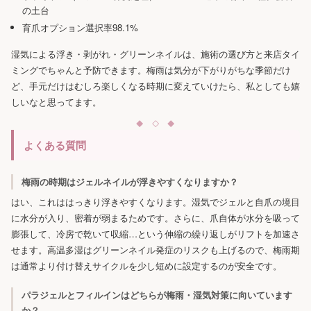
の土台
育爪オプション選択率98.1%
湿気による浮き・剥がれ・グリーンネイルは、施術の選び方と来店タイ
ミングでちゃんと予防できます。梅雨は気分が下がりがちな季節だけ
ど、手元だけはむしろ楽しくなる時期に変えていけたら、私としても嬉
しいなと思ってます。
よくある質問
梅雨の時期はジェルネイルが浮きやすくなりますか？
はい、これははっきり浮きやすくなります。湿気でジェルと自爪の境目
に水分が入り、密着が弱まるためです。さらに、爪自体が水分を吸って
膨張して、冷房で乾いて収縮…という伸縮の繰り返しがリフトを加速さ
せます。高温多湿はグリーンネイル発症のリスクも上げるので、梅雨期
は通常より付け替えサイクルを少し短めに設定するのが安全です。
パラジェルとフィルインはどちらが梅雨・湿気対策に向いています
か？