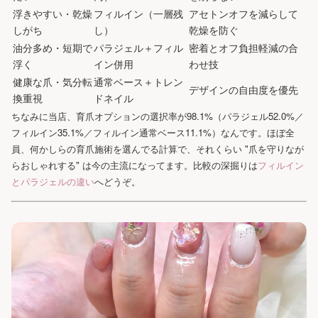
浮きやすい・乾燥
フィルイン（一層残
アセトンオフを減らして
しがち
し）
乾燥を防ぐ
油分多め・短期で
パラジェル＋フィル
密着とオフ負担軽減の合
浮く
イン併用
わせ技
健康な爪・気分転
通常ベース＋トレン
デザインの自由度を優先
換重視
ドネイル
ちなみに当店、育爪オプションの選択率が98.1%（パラジェル52.0%／
フィルイン35.1%／フィルイン通常ベース11.1%）なんです。ほぼ全
員、何かしらの育爪施術を選んでる計算で、それくらい "爪を守りなが
らおしゃれする" は今の主流になってます。比較の深掘りは
フィルイン
とパラジェルの違い
へどうぞ。