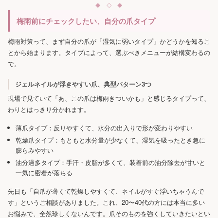
梅雨前にチェックしたい、自分の爪タイプ
梅雨対策って、まず自分の爪が「湿気に弱いタイプ」かどうかを知るこ
とから始まります。タイプによって、選ぶべきメニューが結構変わるの
で。
ジェルネイルが浮きやすい爪、典型パターン3つ
現場で見ていて「あ、この爪は梅雨きついかも」と感じるタイプって、
わりとはっきり分かれます。
薄爪タイプ：反りやすくて、水分の出入りで形が変わりやすい
乾燥爪タイプ：もともと水分量が少なくて、湿気を吸ったとき急に
膨らみやすい
油分過多タイプ：手汗・皮脂が多くて、装着前の油分除去が甘いと
一気に密着が落ちる
先日も「自爪が薄くて乾燥しやすくて、ネイルがすぐ浮いちゃうんで
す」というご相談がありました。これ、20〜40代の方には本当に多い
お悩みで、全然珍しくないんです。爪そのものを強くしていきたいとい