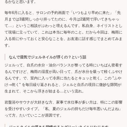
るかなと思います。
毎年6月に入ると、サロンの予約画面で「いつもより早めに来た」「先
月までは3週間しっかり持ってたのに、今月は2週間で浮いてきちゃっ
て…」というご相談がぶわっと増えるんです。私自身、ネイリストとし
て現場に立っていて、これは本当に毎年のこと。だから今回は、梅雨に
入る前にやっておくと安心なことを、お友達に話す感じでまとめてみま
す。
なんで湿気でジェルネイルが浮くの？という話
ジェルって、自爪の水分・油分バランスが整ってる時にいちばん密着す
るんですけど、梅雨の湿度が高い日って、爪が水分を吸って軽くふやけ
るんです。で、室内に入って冷房に当たるとキュッと乾く。この "ふや
け→乾く" を毎日繰り返されると、ジェルと自爪の境目に微妙な隙間が
生まれて、そこから浮きが始まる…という流れ。
岩盤浴やサウナが大好きな方、家事で水仕事が多い方は、特にこの影響
を受けやすいタイプ。「私、夏のジェルの持ちだけ毎年悪いんだよね」
って方、たいていここが原因です。
ジェルネイルの浮きを我慢するとグリーンネイルになります