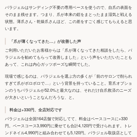
パラジェルはサンディング不要の専用ベースを使うので、自爪の表面を
そのまま残せます。つまり、爪が本来の鎧をまとったまま湿気と戦える
状態。薄爪さん・乾燥爪さんほど、この差をすごく感じてもらえると思
います。
「爪が薄くなってきた…」が改善した声
ご利用いただいたお客様からは「爪が薄くなってきた相談をしたら、パ
ラジェルを勧めてもらって改善しました」という声をいただいたことも
あって、これは内心ガッツポーズな瞬間でした。
現場で感じるのは、パラジェルを選ぶ方の多くが「前のサロンで削られ
すぎて爪がボロボロで…」という背景を持っていること。育爪オプショ
ンのうちパラジェルが52.0%と最大なのは、それだけ自爪救済のニーズ
が大きいということなんだろうな、と。
料金は+330円、全店対応です
パラジェルは全国164店舗で対応してて、料金はベースコースに+330
円。ベースコース3,990円に乗せても合計4,120円で受けられます。トレ
ンドネイル4,990円と組み合わせても5,120円。パラジェル取扱店として