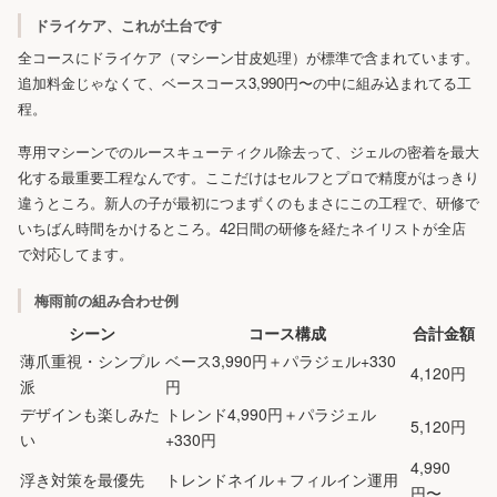
ドライケア、これが土台です
全コースにドライケア（マシーン甘皮処理）が標準で含まれています。
追加料金じゃなくて、ベースコース3,990円〜の中に組み込まれてる工
程。
専用マシーンでのルースキューティクル除去って、ジェルの密着を最大
化する最重要工程なんです。ここだけはセルフとプロで精度がはっきり
違うところ。新人の子が最初につまずくのもまさにこの工程で、研修で
いちばん時間をかけるところ。42日間の研修を経たネイリストが全店
で対応してます。
梅雨前の組み合わせ例
シーン
コース構成
合計金額
薄爪重視・シンプル
ベース3,990円＋パラジェル+330
4,120円
派
円
デザインも楽しみた
トレンド4,990円＋パラジェル
5,120円
い
+330円
4,990
浮き対策を最優先
トレンドネイル＋フィルイン運用
円〜