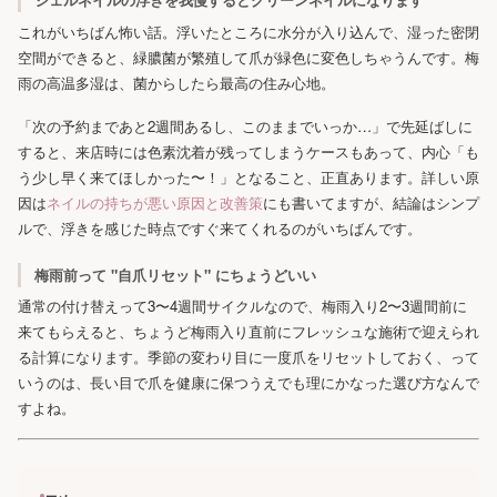
これがいちばん怖い話。浮いたところに水分が入り込んで、湿った密閉
空間ができると、緑膿菌が繁殖して爪が緑色に変色しちゃうんです。梅
雨の高温多湿は、菌からしたら最高の住み心地。
「次の予約まであと2週間あるし、このままでいっか…」で先延ばしに
すると、来店時には色素沈着が残ってしまうケースもあって、内心「も
う少し早く来てほしかった〜！」となること、正直あります。詳しい原
因は
ネイルの持ちが悪い原因と改善策
にも書いてますが、結論はシンプ
ルで、浮きを感じた時点ですぐ来てくれるのがいちばんです。
梅雨前って "自爪リセット" にちょうどいい
通常の付け替えって3〜4週間サイクルなので、梅雨入り2〜3週間前に
来てもらえると、ちょうど梅雨入り直前にフレッシュな施術で迎えられ
る計算になります。季節の変わり目に一度爪をリセットしておく、って
いうのは、長い目で爪を健康に保つうえでも理にかなった選び方なんで
すよね。