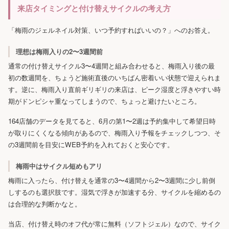
来店タイミングと付け替えサイクルの考え方
「梅雨のジェルネイル対策、いつ予約すればいいの？」へのお答え。
理想は梅雨入りの2〜3週間前
通常の付け替えサイクル3〜4週間と組み合わせると、梅雨入り後の最
初の数週間を、ちょうど施術直後のいちばん密着いい状態で迎えられま
す。逆に、梅雨入り直前ギリギリの来店は、ピーク湿度と浮きやすい時
期がドンピシャ重なってしまうので、ちょっと避けたいところ。
164店舗のデータを見てると、6月の第1〜2週は予約集中して希望日時
が取りにくくなる傾向があるので、梅雨入り予報をチェックしつつ、そ
の3週間前を目安にWEB予約を入れておくと安心です。
梅雨中はサイクル短めもアリ
梅雨に入ったら、付け替えを通常の3〜4週間から2〜3週間に少し前倒
しするのも選択肢です。湿気で浮きが加速する分、サイクルを縮めるの
は合理的な判断かなと。
当店、付け替え時のオフ代が常に無料（ソフトジェル）なので、サイク