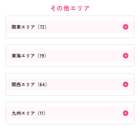
その他エリア
よくあるご質問
関東エリア（72）
ご利用の流れ
取り扱いカラー
東海エリア（19）
ネイル用語
関西エリア（64）
消費者志向自主宣言
九州エリア（11）
新着情報
採用情報