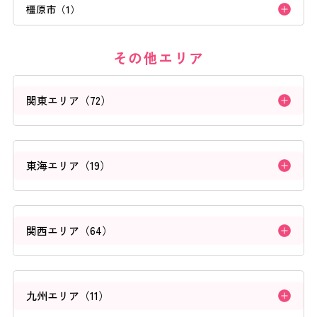
橿原市（1）
よくあるご質問
その他エリア
ご利用の流れ
関東エリア（72）
取り扱いカラー
東海エリア（19）
ネイル用語
消費者志向自主宣言
関西エリア（64）
新着情報
九州エリア（11）
採用情報