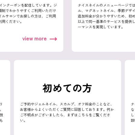
ザインクーポンを配信しています。ジ
ナイスネイルのメニューページで
額制でわかりやすくご利用いただけ
ル、マグネットネイル、季節デザ
イルサロンでお探しの方は、ご利用
追加料金が分かりやすいため、初め
利用ください。
以上で同一基準のサービスを提供
ーマンスを実現しています。
view more
初めての方
リ
ご予約やジェルネイル、スカルプ、オフ料金のことなど、
ナ
。
お客様からよくいただくご質問に回答しております。何か
な
技
ご不明点がございましたら、まずはこちらをご覧くださ
し
も
い。
説