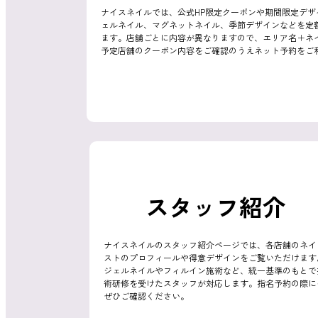
ナイスネイルでは、公式HP限定クーポンや期間限定デ
ェルネイル、マグネットネイル、季節デザインなどを定
ます。店舗ごとに内容が異なりますので、エリア名＋ネ
消費者志向自主宣言
予定店舗のクーポン内容をご確認のうえネット予約をご
新着情報
スタッフ紹介
採用情報
ナイスネイルのスタッフ紹介ページでは、各店舗のネイ
ストのプロフィールや得意デザインをご覧いただけます
ジェルネイルやフィルイン施術など、統一基準のもとで
術研修を受けたスタッフが対応します。指名予約の際に
ぜひご確認ください。