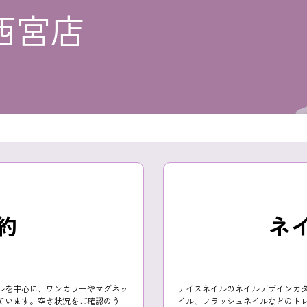
西宮店
約
ネ
ルを中心に、ワンカラーやマグネッ
ナイスネイルのネイルデザインカ
ています。空き状況をご確認のう
イル、フラッシュネイルなどのト