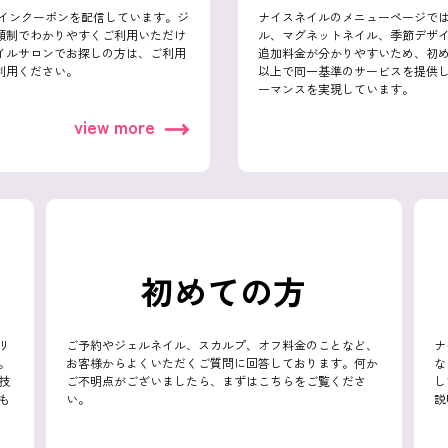
ザインクーポンを配信しています。ジ
ナイスネイルのメニューページで
額制でわかりやすくご利用いただけ
ル、マグネットネイル、季節デザ
イルサロンでお探しの方は、ご利用
追加料金が分かりやすいため、初め
利用ください。
以上で同一基準のサービスを提供
ーマンスを実現しています。
view more
初めての方
リ
ご予約やジェルネイル、スカルプ、オフ料金のことなど、
ナ
。
お客様からよくいただくご質問に回答しております。何か
な
技
ご不明点がございましたら、まずはこちらをご覧くださ
し
も
い。
説