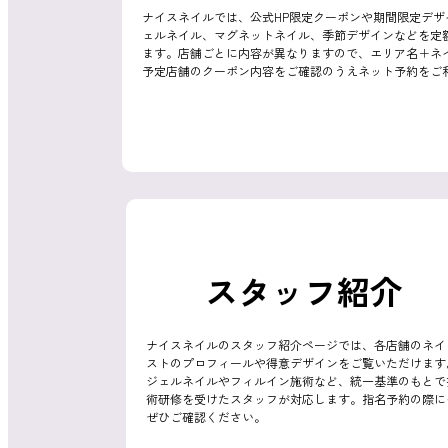
ナイスネイルでは、公式HP限定クーポンや期間限定デ
ェルネイル、マグネットネイル、季節デザインなどを定
ます。店舗ごとに内容が異なりますので、エリア名＋ネ
消費者志向自主宣言
予定店舗のクーポン内容をご確認のうえネット予約をご
新着情報
スタッフ紹介
採用情報
ナイスネイルのスタッフ紹介ページでは、各店舗のネイ
ストのプロフィールや得意デザインをご覧いただけます
ジェルネイルやフィルイン施術など、統一基準のもとで
術研修を受けたスタッフが対応します。指名予約の際に
ぜひご確認ください。