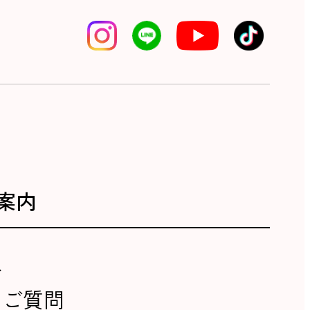
案内
報
るご質問