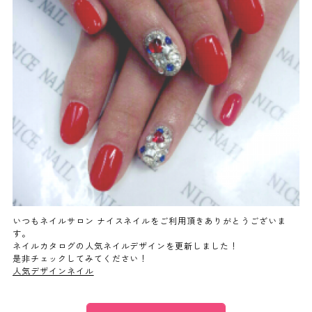
よくあるご質問
ご利用の流れ
取り扱いカラー
ネイル用語
消費者志向自主宣言
いつもネイルサロン ナイスネイルをご利用頂きありがとうございま
す。
ネイルカタログの人気ネイルデザインを更新しました！
新着情報
是非チェックしてみてください！
人気デザインネイル
採用情報