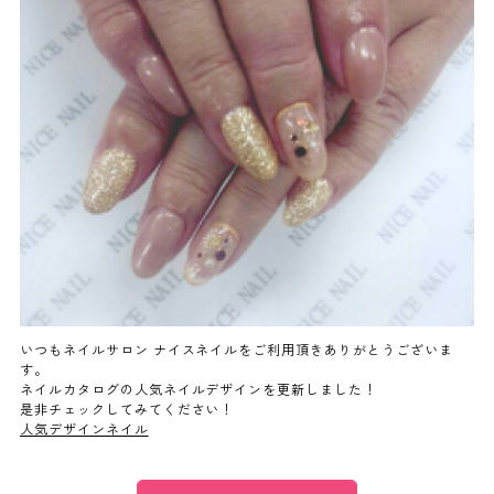
よくあるご質問
ご利用の流れ
取り扱いカラー
ネイル用語
消費者志向自主宣言
いつもネイルサロン ナイスネイルをご利用頂きありがとうございま
す。
ネイルカタログの人気ネイルデザインを更新しました！
新着情報
是非チェックしてみてください！
人気デザインネイル
採用情報