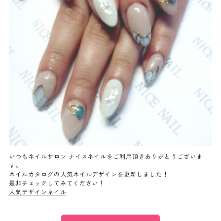
よくあるご質問
ご利用の流れ
取り扱いカラー
ネイル用語
消費者志向自主宣言
いつもネイルサロン ナイスネイルをご利用頂きありがとうございま
す。
ネイルカタログの人気ネイルデザインを更新しました！
新着情報
是非チェックしてみてください！
人気デザインネイル
採用情報