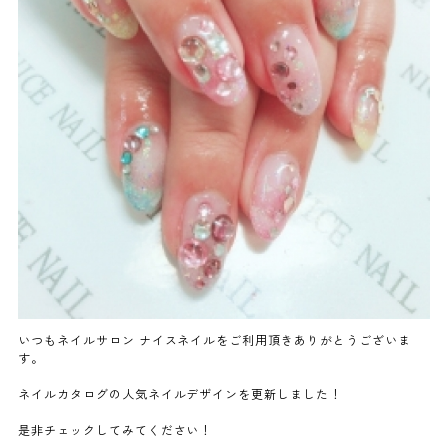
よくあるご質問
ご利用の流れ
取り扱いカラー
ネイル用語
消費者志向自主宣言
いつもネイルサロン ナイスネイルをご利用頂きありがとうございま
す。
新着情報
ネイルカタログの人気ネイルデザインを更新しました！
採用情報
是非チェックしてみてください！