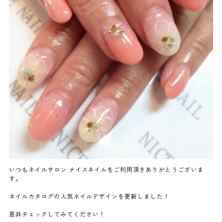
よくあるご質問
ご利用の流れ
取り扱いカラー
ネイル用語
消費者志向自主宣言
いつもネイルサロン ナイスネイルをご利用頂きありがとうございま
す。
新着情報
ネイルカタログの人気ネイルデザインを更新しました！
採用情報
是非チェックしてみてください！