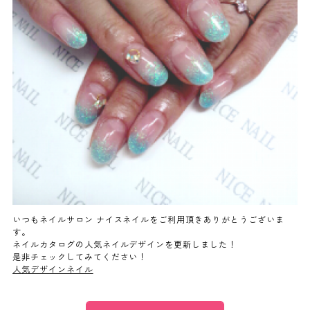
よくあるご質問
ご利用の流れ
取り扱いカラー
ネイル用語
消費者志向自主宣言
いつもネイルサロン ナイスネイルをご利用頂きありがとうございま
す。
ネイルカタログの人気ネイルデザインを更新しました！
新着情報
是非チェックしてみてください！
人気デザインネイル
採用情報