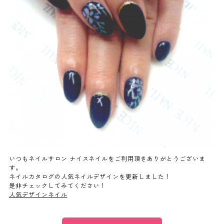
よくあるご質問
ご利用の流れ
取り扱いカラー
ネイル用語
消費者志向自主宣言
いつもネイルサロン ナイスネイルをご利用頂きありがとうございま
す。
ネイルカタログの人気ネイルデザインを更新しました！
新着情報
是非チェックしてみてください！
人気デザインネイル
採用情報