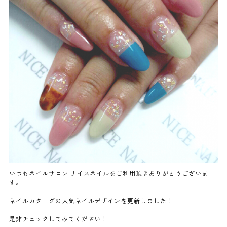
よくあるご質問
ご利用の流れ
取り扱いカラー
ネイル用語
消費者志向自主宣言
いつもネイルサロン ナイスネイルをご利用頂きありがとうございま
す。
新着情報
ネイルカタログの人気ネイルデザインを更新しました！
採用情報
是非チェックしてみてください！