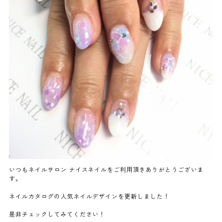
よくあるご質問
ご利用の流れ
取り扱いカラー
ネイル用語
消費者志向自主宣言
いつもネイルサロン ナイスネイルをご利用頂きありがとうございま
す。
新着情報
ネイルカタログの人気ネイルデザインを更新しました！
採用情報
是非チェックしてみてください！