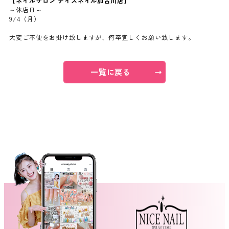
【ネイルサロン ナイスネイル加古川店】
～休店日～
9/4（月）
よくあるご質問
大変ご不便をお掛け致しますが、何卒宜しくお願い致します。
ご利用の流れ
一覧に戻る
取り扱いカラー
ネイル用語
消費者志向自主宣言
新着情報
採用情報