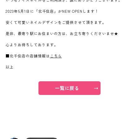
2023年5月1日に「北千住店」がNEW OPENします！
よくあるご質問
安くて可愛いネイルデザインをご提供させて頂きます。
ご利用の流れ
是非、最寄り駅にお住まいの方は、お立ち寄りくださいませ★
心よりお待ちしております。
取り扱いカラー
■北千住店の店舗情報は
こちら
以上
ネイル用語
一覧に戻る
消費者志向自主宣言
新着情報
採用情報