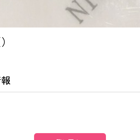
（）
情報