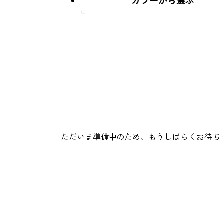
カラーから選ぶ
よくあるご質問
ご利用の流れ
取り扱いカラー
ただいま準備中のため、もうしばらくお待ち
ネイル用語