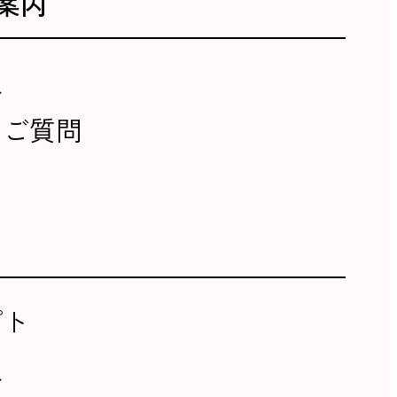
案内
報
るご質問
プト
報