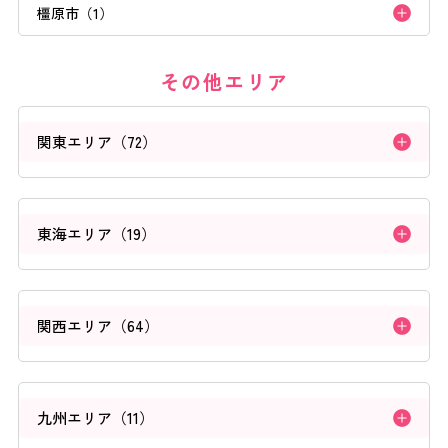
橿原市（1）
よくあるご質問
その他エリア
ご利用の流れ
関東エリア（72）
取り扱いカラー
東海エリア（19）
ネイル用語
消費者志向自主宣言
関西エリア（64）
新着情報
九州エリア（11）
採用情報