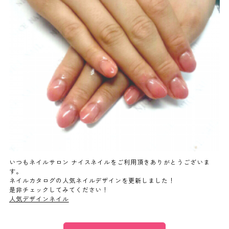
よくあるご質問
ご利用の流れ
取り扱いカラー
ネイル用語
消費者志向自主宣言
いつもネイルサロン ナイスネイルをご利用頂きありがとうございま
す。
ネイルカタログの人気ネイルデザインを更新しました！
新着情報
是非チェックしてみてください！
人気デザインネイル
採用情報