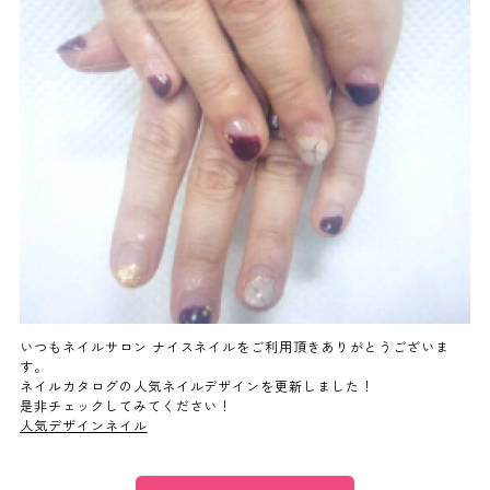
よくあるご質問
ご利用の流れ
取り扱いカラー
ネイル用語
消費者志向自主宣言
いつもネイルサロン ナイスネイルをご利用頂きありがとうございま
す。
ネイルカタログの人気ネイルデザインを更新しました！
新着情報
是非チェックしてみてください！
人気デザインネイル
採用情報