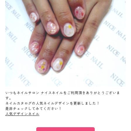
よくあるご質問
ご利用の流れ
取り扱いカラー
ネイル用語
消費者志向自主宣言
いつもネイルサロン ナイスネイルをご利用頂きありがとうございま
す。
ネイルカタログの人気ネイルデザインを更新しました！
新着情報
是非チェックしてみてください！
人気デザインネイル
採用情報