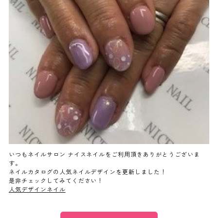
よくあるご質問
ご利用の流れ
取り扱いカラー
ネイル用語
消費者志向自主宣言
いつもネイルサロン ナイスネイルをご利用頂きありがとうございま
す。
ネイルカタログの人気ネイルデザインを更新しました！
新着情報
是非チェックしてみてください！
人気デザインネイル
採用情報