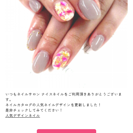
よくあるご質問
ご利用の流れ
取り扱いカラー
ネイル用語
消費者志向自主宣言
いつもネイルサロン ナイスネイルをご利用頂きありがとうございま
す。
ネイルカタログの人気ネイルデザインを更新しました！
新着情報
是非チェックしてみてください！
人気デザインネイル
採用情報