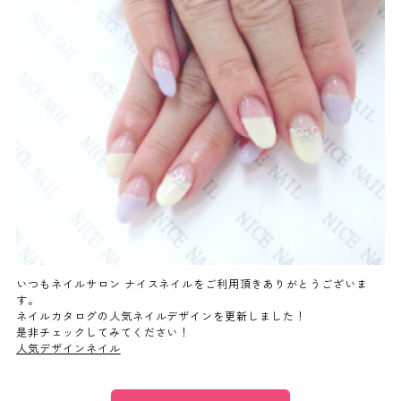
よくあるご質問
ご利用の流れ
取り扱いカラー
ネイル用語
消費者志向自主宣言
いつもネイルサロン ナイスネイルをご利用頂きありがとうございま
す。
ネイルカタログの人気ネイルデザインを更新しました！
新着情報
是非チェックしてみてください！
人気デザインネイル
採用情報