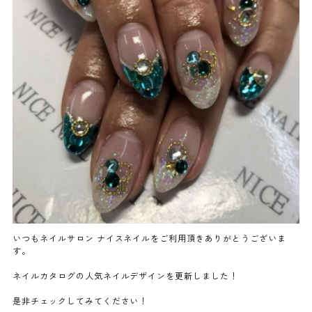
よくあるご質問
ご利用の流れ
取り扱いカラー
ネイル用語
消費者志向自主宣言
いつもネイルサロン ナイスネイルをご利用頂きありがとうございま
す。
新着情報
ネイルカタログの人気ネイルデザインを更新しました！
採用情報
是非チェックしてみてください！