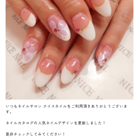
よくあるご質問
ご利用の流れ
取り扱いカラー
ネイル用語
消費者志向自主宣言
いつもネイルサロン ナイスネイルをご利用頂きありがとうございま
す。
新着情報
ネイルカタログの人気ネイルデザインを更新しました！
採用情報
是非チェックしてみてください！