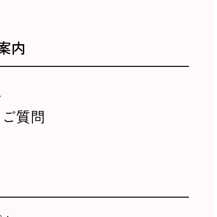
案内
報
るご質問