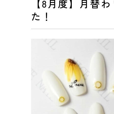
【8月度】月替
た！
おすすめクーポン
料金メニュー
コンセプト