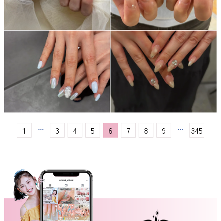
...
...
1
3
4
5
6
7
8
9
345