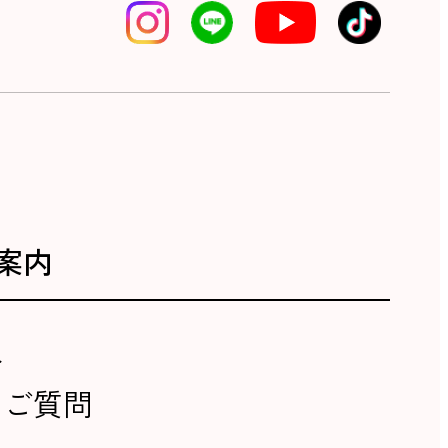
案内
報
るご質問