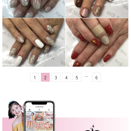
...
1
2
3
4
5
6