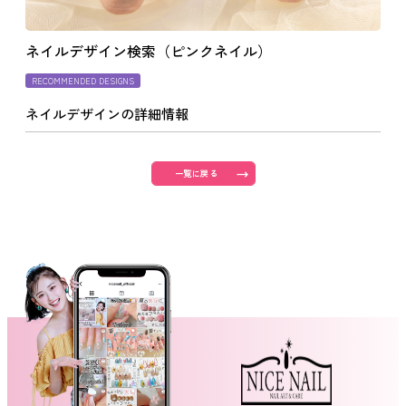
よくあるご質問
ネイルデザイン検索（ピンクネイル）
RECOMMENDED DESIGNS
ご利用の流れ
ネイルデザインの詳細情報
取り扱いカラー
一覧に戻る
ネイル用語
消費者志向自主宣言
新着情報
採用情報