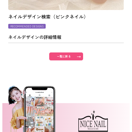
よくあるご質問
ネイルデザイン検索（ピンクネイル）
RECOMMENDED DESIGNS
ご利用の流れ
ネイルデザインの詳細情報
取り扱いカラー
一覧に戻る
ネイル用語
消費者志向自主宣言
新着情報
採用情報