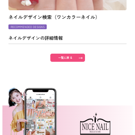
よくあるご質問
ネイルデザイン検索（ワンカラーネイル）
RECOMMENDED DESIGNS
ご利用の流れ
ネイルデザインの詳細情報
取り扱いカラー
一覧に戻る
ネイル用語
消費者志向自主宣言
新着情報
採用情報