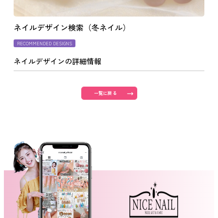
よくあるご質問
ネイルデザイン検索（冬ネイル）
RECOMMENDED DESIGNS
ご利用の流れ
ネイルデザインの詳細情報
取り扱いカラー
一覧に戻る
ネイル用語
消費者志向自主宣言
新着情報
採用情報