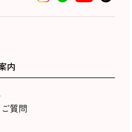
案内
報
るご質問