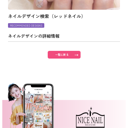
よくあるご質問
ネイルデザイン検索（レッドネイル）
RECOMMENDED DESIGNS
ご利用の流れ
ネイルデザインの詳細情報
取り扱いカラー
一覧に戻る
ネイル用語
消費者志向自主宣言
新着情報
採用情報