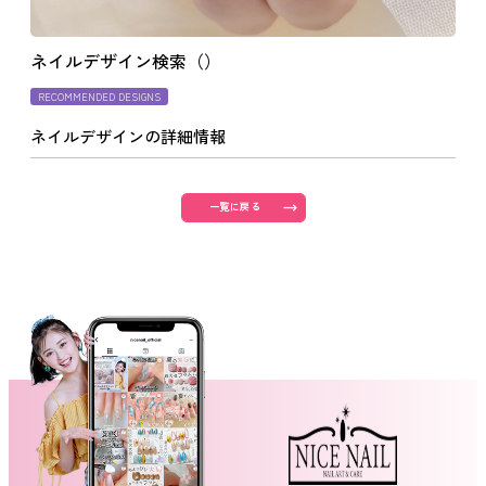
よくあるご質問
ネイルデザイン検索（）
RECOMMENDED DESIGNS
ご利用の流れ
ネイルデザインの詳細情報
取り扱いカラー
一覧に戻る
ネイル用語
消費者志向自主宣言
新着情報
採用情報