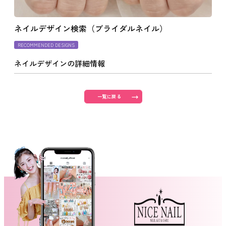
よくあるご質問
ネイルデザイン検索（ブライダルネイル）
RECOMMENDED DESIGNS
ご利用の流れ
ネイルデザインの詳細情報
取り扱いカラー
一覧に戻る
ネイル用語
消費者志向自主宣言
新着情報
採用情報