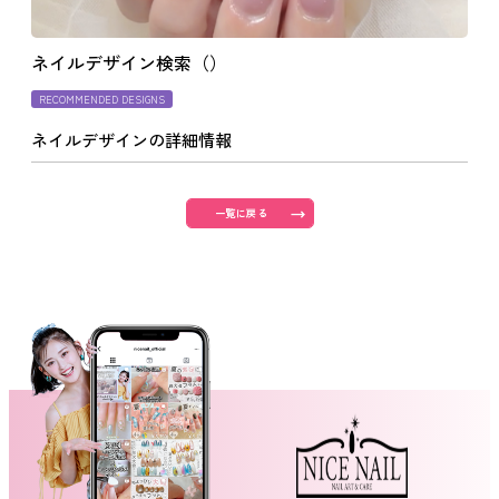
よくあるご質問
ネイルデザイン検索（）
RECOMMENDED DESIGNS
ご利用の流れ
ネイルデザインの詳細情報
取り扱いカラー
一覧に戻る
ネイル用語
消費者志向自主宣言
新着情報
採用情報