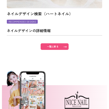
よくあるご質問
ネイルデザイン検索（ハートネイル）
RECOMMENDED DESIGNS
ご利用の流れ
ネイルデザインの詳細情報
取り扱いカラー
一覧に戻る
ネイル用語
消費者志向自主宣言
新着情報
採用情報