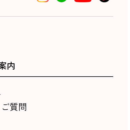
案内
報
るご質問