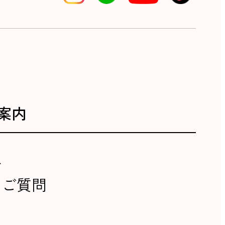
案内
報
るご質問