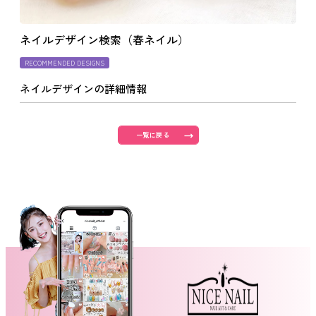
よくあるご質問
ネイルデザイン検索（春ネイル）
RECOMMENDED DESIGNS
ご利用の流れ
ネイルデザインの詳細情報
取り扱いカラー
一覧に戻る
ネイル用語
消費者志向自主宣言
新着情報
採用情報